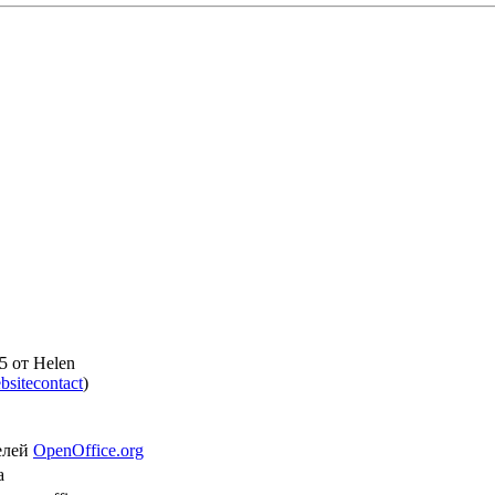
35 от Helen
ebsitecontact
)
елей
OpenOffice.org
а