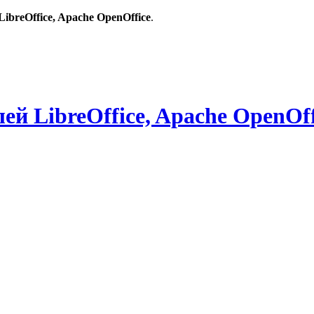
breOffice, Apache OpenOffice
.
й LibreOffice, Apache OpenOff