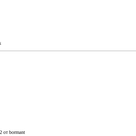
х
12 от bormant