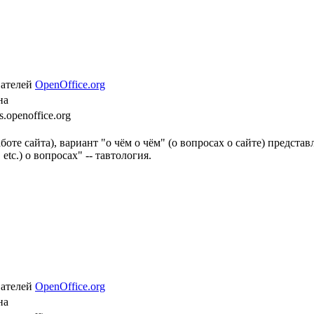
вателей
OpenOffice.org
на
.openoffice.org
работе сайта), вариант "о чём о чём" (о вопросах о сайте) предс
tc.) о вопросах" -- тавтология.
вателей
OpenOffice.org
на