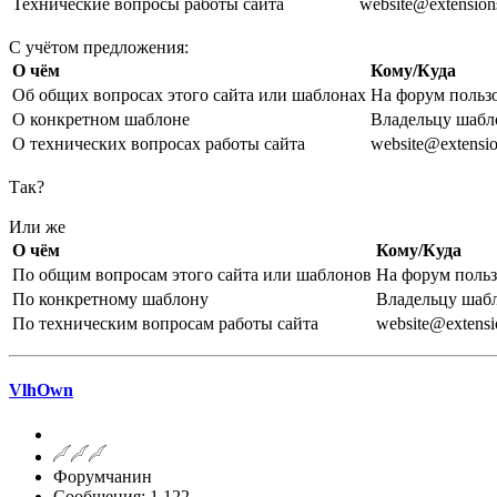
Технические вопросы работы сайта
website@extensions
С учётом предложения:
О чём
Кому/Куда
Об общих вопросах этого сайта или шаблонах
На форум польз
О конкретном шаблоне
Владельцу шабл
О технических вопросах работы сайта
website@extensio
Так?
Или же
О чём
Кому/Куда
По общим вопросам этого сайта или шаблонов
На форум поль
По конкретному шаблону
Владельцу шаб
По техническим вопросам работы сайта
website@extensi
VlhOwn
Форумчанин
Сообщения: 1,122