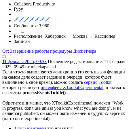
Collabora Productivity
Гуру
Сообщения: 3,960
Расположение: Хабаровск → Москва → Кассиопея
Записан
От: Завершение работы процедуры Диспетчера
#1
11 февраля 2025, 09:38
Последнее редактирование
: 11 февраля
2025, 09:49 от mikekaganski
Если что-то выполняется асинхронно (то есть вызов функции
на самом деле создаёт задание в очереди, которое будет
выполнено в своё время), можно создать
сервис Toolkit
,
который реализует
интерфейс XToolkitExperimental
, и вызвать
его метод
processEventsToIdle()
.
Обратите внимание, что XToolkitExperimental помечен "Work
in progress, don't use unless you know what you are doing", и не
является published; он может быть изменён в будущих версиях
(на то он и experimental).
3 пользователям
это нравится.