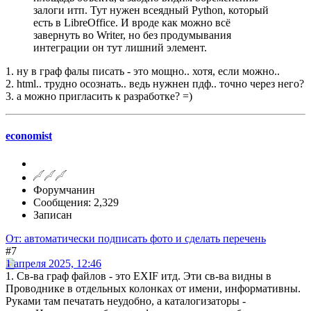
залоги итп. Тут нужен всеядный Python, который
есть в LibreOffice. И вроде как можно всё
завернуть во Writer, но без продумывания
интеграции он тут лишний элемент.
1. ну в граф фалы писать - это мощно.. хотя, если можно..
2. html.. трудно осознать.. ведь нужнен пдф.. точно через него?
3. а можно пригласить к разработке? =)
economist
Форумчанин
Сообщения: 2,329
Записан
От: автоматически подписать фото и сделать перечень
#7
1 апреля 2025, 12:46
1. Св-ва граф файлов - это EXIF итд. Эти св-ва видны в
Проводнике в отдельных колонках от имени, информативны.
Руками там печатать неудобно, а каталогизаторы -