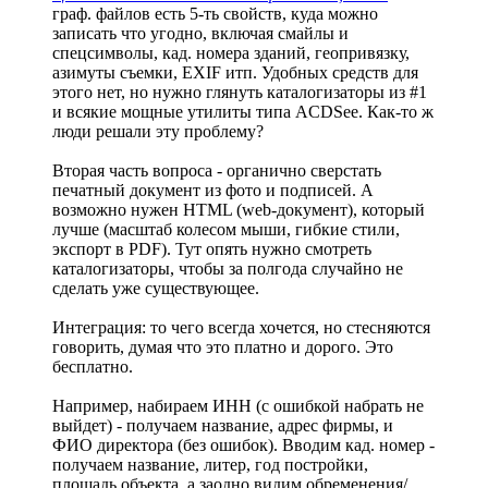
граф. файлов есть 5-ть свойств, куда можно
записать что угодно, включая смайлы и
спецсимволы, кад. номера зданий, геопривязку,
азимуты съемки, EXIF итп. Удобных средств для
этого нет, но нужно глянуть каталогизаторы из #1
и всякие мощные утилиты типа ACDSee. Как-то ж
люди решали эту проблему?
Вторая часть вопроса - органично сверстать
печатный документ из фото и подписей. А
возможно нужен HTML (web-документ), который
лучше (масштаб колесом мыши, гибкие стили,
экспорт в PDF). Тут опять нужно смотреть
каталогизаторы, чтобы за полгода случайно не
сделать уже существующее.
Интеграция: то чего всегда хочется, но стесняются
говорить, думая что это платно и дорого. Это
бесплатно.
Например, набираем ИНН (с ошибкой набрать не
выйдет) - получаем название, адрес фирмы, и
ФИО директора (без ошибок). Вводим кад. номер -
получаем название, литер, год постройки,
площадь объекта, а заодно видим обременения/