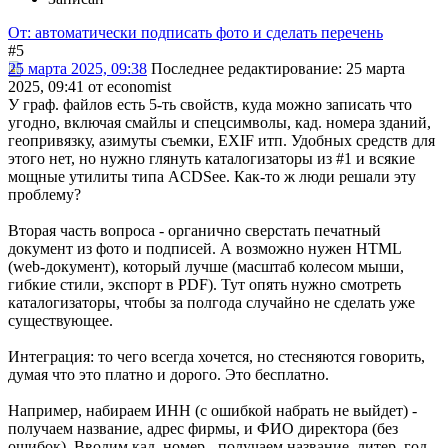
От: автоматически подписать фото и сделать перечень
#5
25 марта 2025, 09:38
Последнее редактирование
: 25 марта
2025, 09:41 от economist
У граф. файлов есть 5-ть свойств, куда можно записать что
угодно, включая смайлы и спецсимволы, кад. номера зданий,
геопривязку, азимуты съемки, EXIF итп. Удобных средств для
этого нет, но нужно глянуть каталогизаторы из #1 и всякие
мощные утилиты типа ACDSee. Как-то ж люди решали эту
проблему?
Вторая часть вопроса - органично сверстать печатный
документ из фото и подписей. А возможно нужен HTML
(web-документ), который лучше (масштаб колесом мыши,
гибкие стили, экспорт в PDF). Тут опять нужно смотреть
каталогизаторы, чтобы за полгода случайно не сделать уже
существующее.
Интеграция: то чего всегда хочется, но стесняются говорить,
думая что это платно и дорого. Это бесплатно.
Например, набираем ИНН (с ошибкой набрать не выйдет) -
получаем название, адрес фирмы, и ФИО директора (без
ошибок). Вводим кад. номер - получаем название, литер, год