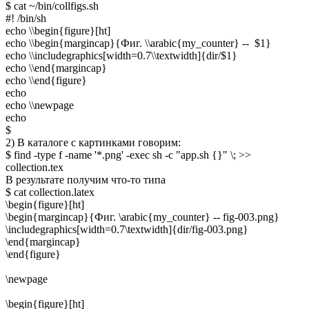
$ cat ~/bin/collfigs.sh
#! /bin/sh
echo \\begin{figure}[ht]
echo \\begin{margincap}{Фиг. \\arabic{my_counter} -- $1}
echo \\includegraphics[width=0.7\\textwidth]{dir/$1}
echo \\end{margincap}
echo \\end{figure}
echo
echo \\newpage
echo
$
2) В каталоге с картинками говорим:
$ find -type f -name '*.png' -exec sh -c "app.sh {}" \; >>
collection.tex
В результате получим что-то типа
$ cat collection.latex
\begin{figure}[ht]
\begin{margincap}{Фиг. \arabic{my_counter} -- fig-003.png}
\includegraphics[width=0.7\textwidth]{dir/fig-003.png}
\end{margincap}
\end{figure}
\newpage
\begin{figure}[ht]