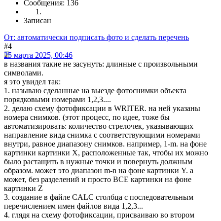
Сообщения: 136
Записан
От: автоматически подписать фото и сделать перечень
#4
25 марта 2025, 00:46
в названия такие не засунуть: длинные с произвольными
символами.
я это увидел так:
1. называю сделанные на выезде фотоснимки объекта
порядковыми номерами 1,2,3....
2. делаю схему фотофиксации в WRITER. на ней указаны
номера снимков. (этот процесс, по идее, тоже бы
автоматизировать: количество стрелочек, указывающих
направление вида снимка с соответствующими номерами
внутри, равное диапазону снимков. например, 1-m. на фоне
картинки картинки X, расположенные так, чтобы их можно
было растащить в нужные точки и повернуть должным
образом. может это диапазон m-n на фоне картинки Y. а
может, без разделений и просто ВСЕ картинки на фоне
картинки Z
3. создание в файле CALC столбца с последовательным
перечислением имен файлов вида 1,2,3...
4. глядя на схему фотофиксации, присваиваю во втором