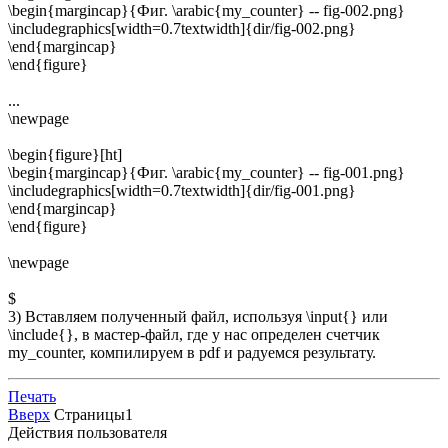
\begin{margincap}{Фиг. \arabic{my_counter} -- fig-002.png}
\includegraphics[width=0.7textwidth]{dir/fig-002.png}
\end{margincap}
\end{figure}
...
\newpage
\begin{figure}[ht]
\begin{margincap}{Фиг. \arabic{my_counter} -- fig-001.png}
\includegraphics[width=0.7textwidth]{dir/fig-001.png}
\end{margincap}
\end{figure}
\newpage
$
3) Вставляем полученный файл, используя \input{} или
\include{}, в мастер-файл, где у нас определен счетчик
my_counter, компилируем в pdf и радуемся результату.
Печать
Вверх
Страницы
1
Действия пользователя