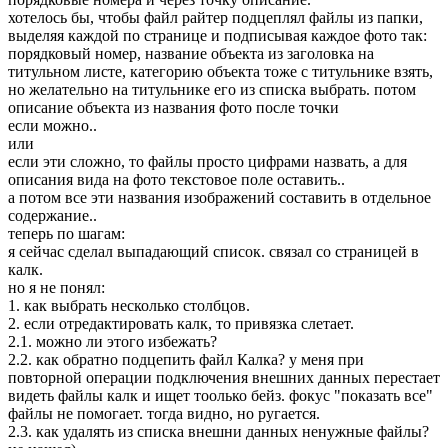
хотелось бы, чтобы файл райтер подцеплял файлы из папки,
выделяя каждой по странице и подписывая каждое фото так:
порядковый номер, название объекта из заголовка на
титульном листе, категорию объекта тоже с титульнике взять,
но желательно на титульнике его из списка выбрать. потом
описание объекта из названия фото после точки
если можно..
или
если эти сложно, то файлы просто цифрами назвать, а для
описания вида на фото текстовое поле оставить..
а потом все эти названия изображений составить в отдельное
содержание..
теперь по шагам:
я сейчас сделал выпадающий список. связал со страницей в
калк.
но я не понял:
1. как выбрать несколько столбцов.
2. если отредактировать калк, то привязка слетает.
2.1. можно ли этого избежать?
2.2. как обратно подцепить файл Калка? у меня при
повторной операции подключения внешних данных перестает
видеть файлы калк и ищет тоолько бейз. фокус "показать все"
файлы не помогает. тогда видно, но ругается.
2.3. как удалять из списка внешни данных ненужные файлы?