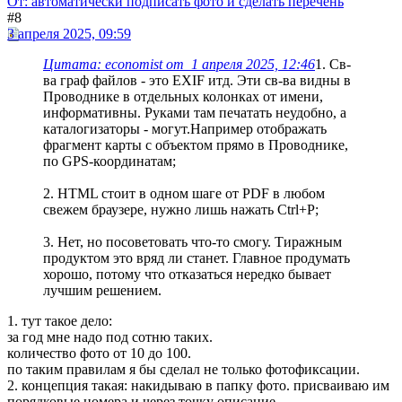
От: автоматически подписать фото и сделать перечень
#8
3 апреля 2025, 09:59
Цитата: economist от 1 апреля 2025, 12:46
1. Св-
ва граф файлов - это EXIF итд. Эти св-ва видны в
Проводнике в отдельных колонках от имени,
информативны. Руками там печатать неудобно, а
каталогизаторы - могут.Например отображать
фрагмент карты с объектом прямо в Проводнике,
по GPS-координатам;
2. HTML стоит в одном шаге от PDF в любом
свежем браузере, нужно лишь нажать Ctrl+P;
3. Нет, но посоветовать что-то смогу. Тиражным
продуктом это вряд ли станет. Главное продумать
хорошо, потому что отказаться нередко бывает
лучшим решением.
1. тут такое дело:
за год мне надо под сотню таких.
количество фото от 10 до 100.
по таким правилам я бы сделал не только фотофиксации.
2. концепция такая: накидываю в папку фото. присваиваю им
порядковые номера и через точку описание.