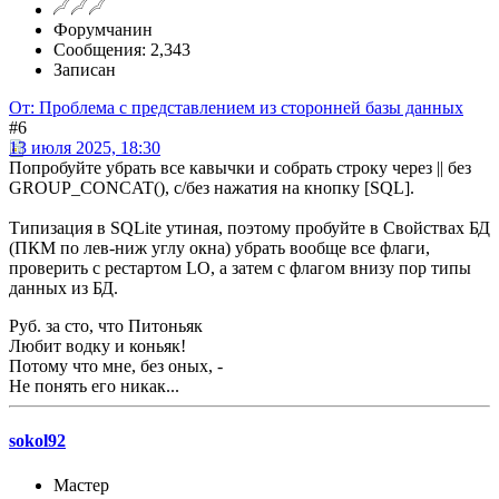
Форумчанин
Сообщения: 2,343
Записан
От: Проблема с представлением из сторонней базы данных
#6
13 июля 2025, 18:30
Попробуйте убрать все кавычки и собрать строку через || без
GROUP_CONCAT(), с/без нажатия на кнопку [SQL].
Типизация в SQLite утиная, поэтому пробуйте в Свойствах БД
(ПКМ по лев-ниж углу окна) убрать вообще все флаги,
проверить с рестартом LO, а затем с флагом внизу пор типы
данных из БД.
Руб. за сто, что Питоньяк
Любит водку и коньяк!
Потому что мне, без оных, -
Не понять его никак...
sokol92
Мастер