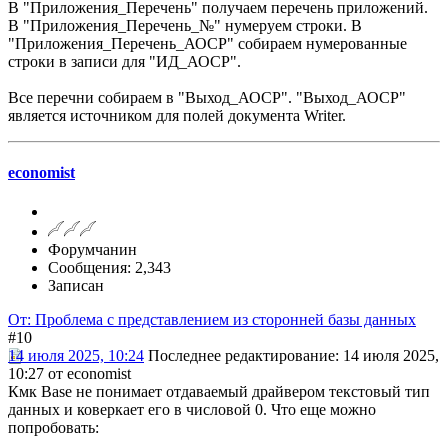
В "Приложения_Перечень" получаем перечень приложений.
В "Приложения_Перечень_№" нумеруем строки. В
"Приложения_Перечень_АОСР" собираем нумерованные
строки в записи для "ИД_АОСР".
Все перечни собираем в "Выход_АОСР". "Выход_АОСР"
является источником для полей документа Writer.
economist
Форумчанин
Сообщения: 2,343
Записан
От: Проблема с представлением из сторонней базы данных
#10
14 июля 2025, 10:24
Последнее редактирование
: 14 июля 2025,
10:27 от economist
Кмк Base не понимает отдаваемый драйвером текстовый тип
данных и коверкает его в числовой 0. Что еще можно
попробовать: