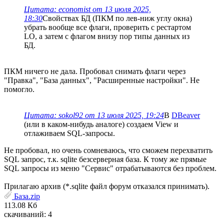
Цитата: economist от 13 июля 2025,
18:30
Свойствах БД (ПКМ по лев-ниж углу окна)
убрать вообще все флаги, проверить с рестартом
LO, а затем с флагом внизу пор типы данных из
БД.
ПКМ ничего не дала. Пробовал снимать флаги через
"Правка", "База данных", "Расширенные настройки". Не
помогло.
Цитата: sokol92 от 13 июля 2025, 19:24
В
DBeaver
(или в каком-нибудь аналоге) создаем View и
отлаживаем SQL-запросы.
Не пробовал, но очень сомневаюсь, что сможем перехватить
SQL запрос, т.к. sqlite безсерверная база. К тому же прямые
SQL запросы из меню "Сервис" отрабатываются без проблем.
Прилагаю архив (*.sqlite файл форум отказался принимать).
База.zip
113.08 Кб
скачиваний: 4