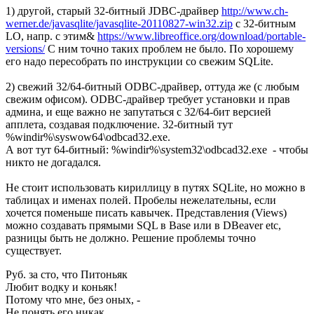
1) другой, старый 32-битный JDBC-драйвер
http://www.ch-
werner.de/javasqlite/javasqlite-20110827-win32.zip
с 32-битным
LO, напр. с этим&
https://www.libreoffice.org/download/portable-
versions/
С ним точно таких проблем не было. По хорошему
его надо пересобрать по инструкции со свежим SQLite.
2) свежий 32/64-битный ODBC-драйвер, оттуда же (с любым
свежим офисом). ODBC-драйвер требует установки и прав
админа, и еще важно не запутаться с 32/64-бит версией
апплета, создавая подключение. 32-битный тут
%windir%\syswow64\odbcad32.exe.
А вот тут 64-битный: %windir%\system32\odbcad32.exe - чтобы
никто не догадался.
Не стоит использовать кириллицу в путях SQLite, но можно в
таблицах и именах полей. Пробелы нежелательны, если
хочется поменьше писать кавычек. Представления (Views)
можно создавать прямыми SQL в Base или в DBeaver etс,
разницы быть не должно. Решение проблемы точно
существует.
Руб. за сто, что Питоньяк
Любит водку и коньяк!
Потому что мне, без оных, -
Не понять его никак...