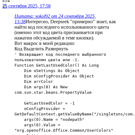
#14
25 сентября 2025, 17:58
Цитата: sokol92 от 24 сентября 2025,
13:38
Интересно, Deepseek "примерно" знает, как
найти код последнего использованного цвета
(именно этот код цвета присваивается при
нажатии обсуждаемой в теме кнопки).
Вот макрос в моей редакции:
Код
Выделить
Развернуть
' Возвращает код последнего выбранного
пользователем цвета или -1.
Function GetLastUsedColor() As Long
Dim oSettings As Object
Dim oConfigProvider As Object
Dim arrColor
Dim args(0) As New
com.sun.star.beans.PropertyValue
GetLastUsedColor = -1
oConfigProvider =
GetDefaultContext.getValueByName("/singletons/com.
args(0).Name = "nodepath"
args(0).Value =
"org.openoffice.Office.Common/UserColors"