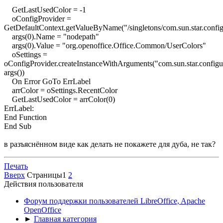
GetLastUsedColor = -1
oConfigProvider =
GetDefaultContext.getValueByName("/singletons/com.sun.star.config
args(0).Name = "nodepath"
args(0).Value = "org.openoffice.Office.Common/UserColors"
oSettings =
oConfigProvider.createInstanceWithArguments("com.sun.star.configu
args())
On Error GoTo ErrLabel
arrColor = oSettings.RecentColor
GetLastUsedColor = arrColor(0)
ErrLabel:
End Function
End Sub
в разъяснённом виде как делать не покажете для дуба, не так?
Печать
Вверх
Страницы
1
2
Действия пользователя
Форум поддержки пользователей LibreOffice, Apache
OpenOffice
►
Главная категория