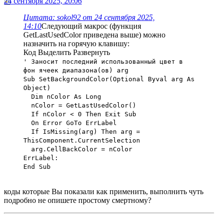
24 сентября 2025, 20:06
Цитата: sokol92 от 24 сентября 2025,
14:10
Следующий макрос (функция
GetLastUsedColor приведена выше) можно
назначить на горячую клавишу:
Код
Выделить
Развернуть
' Заносит последний использованный цвет в
фон ячеек диапазона(oв) arg
Sub SetBackgroundColor(Optional Byval arg As
Object)
Dim nColor As Long
nColor = GetLastUsedColor()
If nColor < 0 Then Exit Sub
On Error GoTo ErrLabel
If IsMissing(arg) Then arg =
ThisComponent.CurrentSelection
arg.CellBackColor = nColor
ErrLabel:
End Sub
коды которые Вы показали как применить, выполнить чуть
подробно не опишете простому смертному?