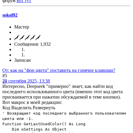
форум
вот тут
sokol92
Мастер
Сообщения: 1,932
Записан
От: как на "фон цвета" поставить на горячие клавиши?
#5
24 сентября 2025, 13:38
Интересно, Deepseek "примерно" знает, как найти код
последнего использованного цвета (именно этот код цвета
присваивается при нажатии обсуждаемой в теме кнопки).
Вот макрос в моей редакции:
Код
Выделить
Развернуть
' Возвращает код последнего выбранного пользователем
цвета или -1.
Function GetLastUsedColor() As Long
Dim oSettings As Object