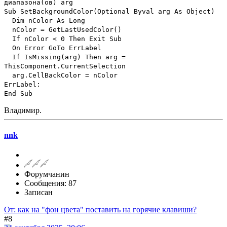
диапазона(oв) arg
Sub SetBackgroundColor(Optional Byval arg As Object)
Dim nColor As Long
nColor = GetLastUsedColor()
If nColor < 0 Then Exit Sub
On Error GoTo ErrLabel
If IsMissing(arg) Then arg =
ThisComponent.CurrentSelection
arg.CellBackColor = nColor
ErrLabel:
End Sub
Владимир.
nnk
Форумчанин
Сообщения: 87
Записан
От: как на "фон цвета" поставить на горячие клавиши?
#8