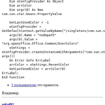
Dim oConfigProvider As Object
Dim arrColor
Dim args(0) As New
com.sun.star.beans.PropertyValue
GetLastUsedColor = -1
oConfigProvider =
GetDefaultContext.getValueByName("/singletons/com.sun.s
args(0).Name = "nodepath"
args(0).Value =
"org.openoffice.Office.Common/UserColors"
oSettings =
oConfigProvider.createInstanceWithArguments("com.sun.st
args())
On Error GoTo ErrLabel
arrColor = oSettings.RecentColor
GetLastUsedColor = arrColor(0)
ErrLabel:
End Function
1 пользователю
это нравится.
Владимир.
sokol92