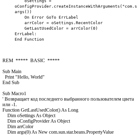
oSettings =
oConfigProvider.createInstanceWithArguments("com.s
args())
On Error GoTo ErrLabel
arrColor = oSettings.RecentColor
GetLastUsedColor = arrColor(0)
ErrLabel:
End Function
REM ***** BASIC *****
Sub Main
Print "Hello, World"
End Sub
Sub Macro1
' Возвращает код последнего выбранного пользователем цвета
или -1.
Function GetLastUsedColor() As Long
Dim oSettings As Object
Dim oConfigProvider As Object
Dim arrColor
Dim args(0) As New com.sun.star.beans.PropertyValue