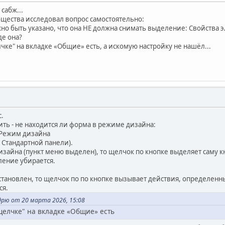
сабж...
бщества исследовал вопрос самостоятельно:
жно быть указано, что она НЕ должна снимать выделение: Свойства 
де она?
чке" на вкладке «Общие» есть, а искомую настройку не нашёл...
.
ить - не находится ли форма в режиме дизайна:
 Режим дизайна
к Стандартной панели).
зайна (пункт меню выделен), то щелчок по кнопке выделяет саму к
ление убирается.
становлен, то щелчок по по кнопке вызывает действия, определенн
ся.
рю от 20 марта 2026, 15:08
щелчке" на вкладке «Общие» есть