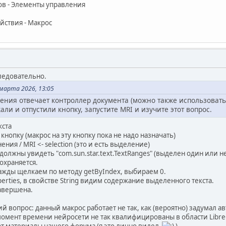
s e:
ов - Элементы управления
 пошло не так, просто молчим
йствия - Макрос
selection(event):
я кнопок панели инструментов
ыделение, позволяет кнопке сработать,
ение на место"""
entContext()
Manager.createInstanceWithContext("com.sun.star.frame.Desktop
ледовательно.
марта 2026, 13:05
 если документ не открыт или не поддерживает контроллер
ния отвечает контроллер документа (можно также использовать (
op, 'getCurrentComponent'):
али и отпустили кнопку, запустите MRI и изучите этот вопрос.
ue
кста
кнопку (макрос на эту кнопку пока не надо назначать)
rentComponent()
ения / MRI <- selection (это и есть выделение)
ы должны увидеть "com.sun.star.text.TextRanges" (выделен один или 
'getCurrentController'):
охраняется.
ue
важды щелкаем по методу getByIndex, выбираем 0.
erties, в свойстве String видим содержание выделенного текста.
авершена.
ЩЕЕ ВЫДЕЛЕНИЕ
 вопрос: данный макрос работает не так, как (вероятно) задумал а
etCurrentController()
омент времени нейросети не так квалифицированы в области LibreOf
roller.getViewCursor()
ют материалы нашего форума (я это лично видел
)