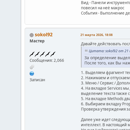
except Exception a
Вид - Панели инструмент
pass # Если что-то
повесил на неё макрос
События - Выполнение де
def ButtonAction_keep_
"""Макрос-обёртка дл
Сохраняет текущее в
и возвращает выдел
sokol92
21 марта 2026, 18:08
ctx = uno.getCompon
Мастер
desktop = ctx.Service
Давайте действовать пос
Цитата: sokol92 от 21 
# Проверки на случай,
За определение выделе
if not hasattr(deskt
Сообщения: 2,066
После того, как Вы наж
event.doit = Tr
return
1. Выделяем фрагмент те
2. Нажимаем и отпускаем 
doc = desktop.getCur
Записан
3. Меню / Сервис / Дополн
4. На вкладке Services м
if not hasattr(doc, 
выделение текста также с
event.doit = Tr
5. На вкладке Methods д
return
6. Выбираем вкладку Prop
Проверка утверждения з
# 1. СОХРАНЯЕМ ТЕКУ
try:
Далее уже идет следующий
controller = doc.g
интеллект. В настоящий м
view_cursor = cont
Но они (нейросети) чита