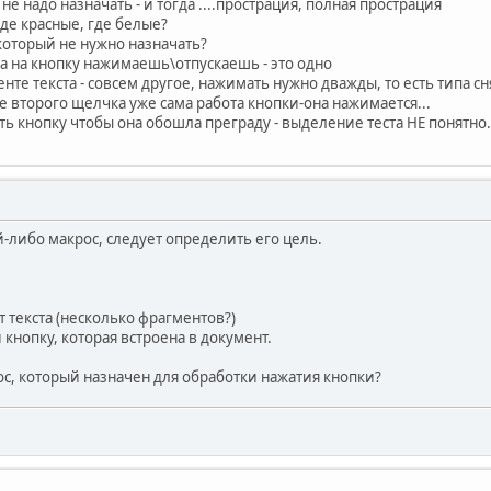
 не надо назначать - и тогда ....прострация, полная прострация
где красные, где белые?
 который не нужно назначать?
да на кнопку нажимаешь\отпускаешь - это одно
те текста - совсем другое, нажимать нужно дважды, то есть типа 
е второго щелчка уже сама работа кнопки-она нажимается...
ать кнопку чтобы она обошла преграду - выделение теста НЕ понятно.
-либо макрос, следует определить его цель.
 текста (несколько фрагментов?)
 кнопку, которая встроена в документ.
ос, который назначен для обработки нажатия кнопки?