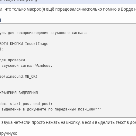
л, что только макрос (я ещё порадовался-насколько помню в Ворде не
уль для воспроизведения звукового сигнала
БОТЫ КНОПКИ InsertImage
):
ля проверки.
вуковой сигнал Windows.
(winsound.MB_OK)
ХРАНЕНИЯ ВЫДЕЛЕНИЯ ---
doc, start_pos, end_pos):
деление в документе по переданным позициям"""
etCurrentController()
 звука нет-если просто нажать на кнопку, а если выделить текст в д
(start_pos)
(end_pos, False) # False - чтобы не снимать выделение
 вручную: