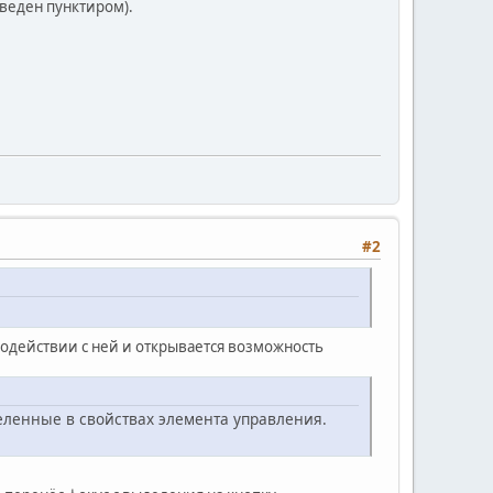
бведен пунктиром).
#2
модействии с ней и открывается возможность
еленные в свойствах элемента управления.