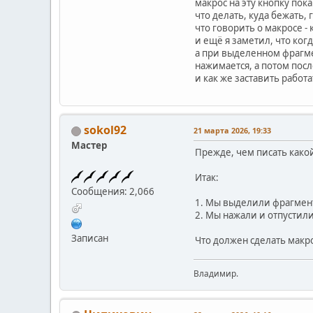
макрос на эту кнопку пока
что делать, куда бежать, 
что говорить о макросе -
и ещё я заметил, что ког
а при выделенном фрагмен
нажимается, а потом посл
и как же заставить работ
sokol92
21 марта 2026, 19:33
Мастер
Прежде, чем писать какой
Итак:
Сообщения: 2,066
1. Мы выделили фрагмент
2. Мы нажали и отпустили
Записан
Что должен сделать макр
Владимир.