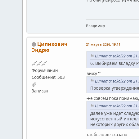
start_pos = view_c
end_pos = view_cu
except Exception a
event.doit = Tr
return
Владимир.
# 2. ВЫПОЛНЯЕМ ДЕЙС
event.doit = True
Ципихович
21 марта 2026, 19:11
Эндрю
# 3. ВОЗВРАЩАЕМ ВЫДЕ
Цитата: sokol92 от 21 
delay = ctx.ServiceMa
6. Выбираем вкладку P
delay.wait(100)
Форумчанин
вижу ""
restore_selection(do
Сообщения: 503
Цитата: sokol92 от 21 
Проверка утверждени
Записан
# --- 3. ТОЧКА ВХОДА (
# Теперь мы регистриру
-не совсем пока понимаю, 
g_exportedScripts = In
Цитата: sokol92 от 21 
Далее уже идет следую
искусственный интелле
некоторых других обла
так было же сказано