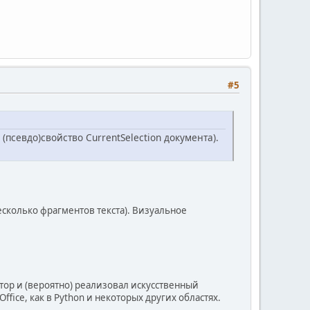
#5
", ctx)
псевдо)свойство CurrentSelection документа).
несколько фрагментов текста). Визуальное
втор и (вероятно) реализовал искусственный
fice, как в Python и некоторых других областях.