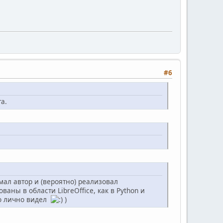
#6
x)
а.
мал автор и (вероятно) реализовал
ны в области LibreOffice, как в Python и
то лично видел
)