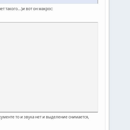
т такого...)и вот он макрос:
окументе то и звука нет и выделение снимается,