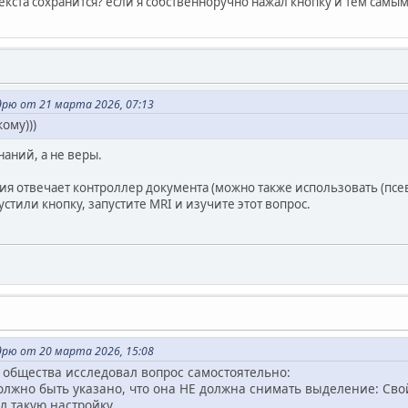
екста сохранится? если я собственноручно нажал кнопку и тем самым
рю от 21 марта 2026, 07:13
ому)))
знаний, а не веры.
я отвечает контроллер документа (можно также использовать (псевд
устили кнопку, запустите MRI и изучите этот вопрос.
рю от 20 марта 2026, 15:08
 общества исследовал вопрос самостоятельно:
олжно быть указано, что она НЕ должна снимать выделение: Сво
 такую настройку