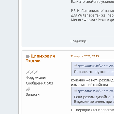
Если это свойство устано
P.S. На "автопилоте" напис
Для Writer всё так же, п
Меню / Форма / Режим д
Владимир.
Ципихович
21 марта 2026, 07:13
Эндрю
Цитата: sokol92 от 20 
Первое, что нужно пов
Форумчанин
конечно же нет - режим 
Сообщения: 503
изменить её свойства
Цитата: sokol92 от 20 
Записан
Если режим дизайна не
Выделение ячеек при 
НЕ верю(по Станилавскому