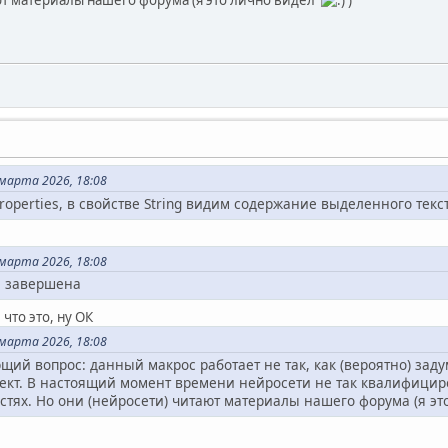
ursor.getStart()
rsor.getEnd()
s e:
ue
ТВИЕ КНОПКИ
ЛЕНИЕ (с задержкой)
марта 2026, 18:08
nager.createInstanceWithContext("com.sun.star.util.Delay", ct
roperties, в свойстве String видим содержание выделенного текст
c, start_pos, end_pos)
марта 2026, 18:08
я завершена
РЕГИСТРАЦИЯ МАКРОСОВ) ---
ем ОБЕ функции, чтобы LibreOffice знала о них
что это, ну ОК
sertImage, ButtonAction_keep_selection,
марта 2026, 18:08
щий вопрос: данный макрос работает не так, как (вероятно) заду
кт. В настоящий момент времени нейросети не так квалифицирова
стях. Но они (нейросети) читают материалы нашего форума (я э