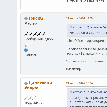
в честь чего выделение т
sokol92
21 марта 2026, 13:05
Мастер
Цитата: Ципихович Энд
НЕ верю(по Станилавск
Сообщения: 2,066
LibreOffice - территория 
За определение выделени
того, как Вы нажали и отп
Записан
1 пользователю это нравится.
Владимир.
Ципихович
21 марта 2026, 16:04
Эндрю
Цитата: Ципихович Энд
прежде чем спросить у
в настройках кнопки д
Форумчанин
выделение — не нашёл