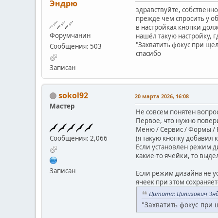
Эндрю
здравствуйте, собственно 
прежде чем спросить у о
в настройках кнопки дол
Форумчанин
нашёл такую настройку, г
"Захватить фокус при щел
Сообщения: 503
спасибо
Записан
sokol92
20 марта 2026, 16:08
Мастер
Не совсем понятен вопрос
Первое, что нужно повер
Меню / Сервис / Формы /
(я такую кнопку добавил 
Сообщения: 2,066
Если установлен режим ди
какие-то ячейки, то выде
Записан
Если режим дизайна не у
ячеек при этом сохраняет
Цитата: Ципихович Энд
"Захватить фокус при 