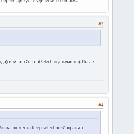
 перенёс фокус с выделения на кнопку...
#3
о)свойство CurrentSelection документа). После
#4
йства элемента Keep selection=Сохранить