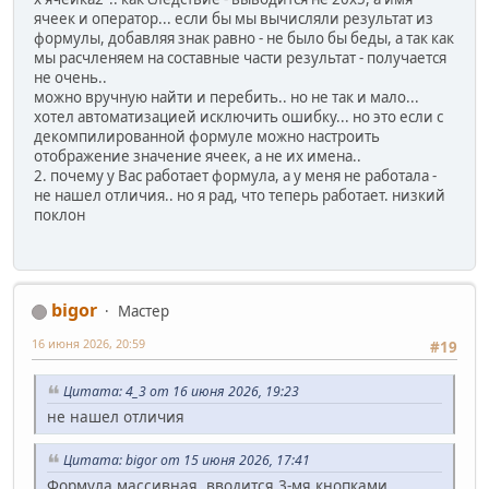
ячеек и оператор... если бы мы вычисляли результат из
формулы, добавляя знак равно - не было бы беды, а так как
мы расчленяем на составные части результат - получается
не очень..
можно вручную найти и перебить.. но не так и мало...
хотел автоматизацией исключить ошибку... но это если с
декомпилированной формуле можно настроить
отображение значение ячеек, а не их имена..
2. почему у Вас работает формула, а у меня не работала -
не нашел отличия.. но я рад, что теперь работает. низкий
поклон
bigor
Мастер
16 июня 2026, 20:59
#19
Цитата: 4_3 от 16 июня 2026, 19:23
не нашел отличия
Цитата: bigor от 15 июня 2026, 17:41
Формула массивная, вводится 3-мя кнопками