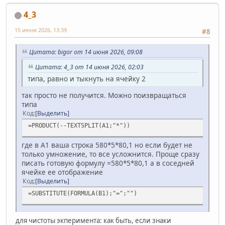
4_3
15 июня 2026, 13:39
#8
Цитата: bigor от 14 июня 2026, 09:08
Цитата: 4_3 от 14 июня 2026, 02:03
типа, равно и тыкнуть на ячейку 2
так просто не получится. Можно поизвращаться
типа
Код
Выделить
=PRODUCT(--TEXTSPLIT(A1;"*"))
где в А1 ваша строка 580*5*80,1 но если будет не
только умножение, то все усложнится. Проще сразу
писать готовую формулу =580*5*80,1 а в соседней
ячейке ее отображение
Код
Выделить
=SUBSTITUTE(FORMULA(B1);"=";"")
для чистоты экперимента: как быть, если знаки