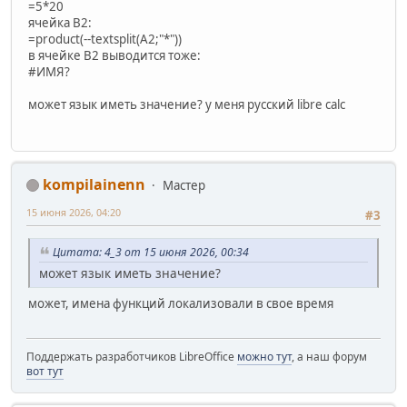
=5*20
ячейка B2:
=product(--textsplit(A2;"*"))
в ячейке B2 выводится тоже:
#ИМЯ?
может язык иметь значение? у меня русский libre calc
kompilainenn
Мастер
15 июня 2026, 04:20
#3
Цитата: 4_3 от 15 июня 2026, 00:34
может язык иметь значение?
может, имена функций локализовали в свое время
Поддержать разработчиков LibreOffice
можно тут
, а наш форум
вот тут