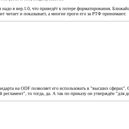
надо в вер.1.0, что приведёт к потере форматирования. Ближайш
т читает и показывает, а многие проги его за РТФ принимают.
дарта на ODF позволяет его использовать в "высших сферах". O
 регламент", то тогда, да. А так по приказу он утверждён "для