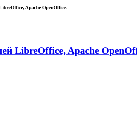
breOffice, Apache OpenOffice
.
й LibreOffice, Apache OpenOff