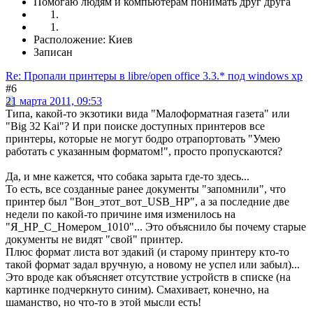
Помогаю людям и компьютерам понимать друг друга
Расположение: Киев
Записан
Re: Пропали принтеры в libre/open office 3.3.* под windows xp
#6
21 марта 2011, 09:53
Типа, какой-то экзотики вида "Малоформатная газета" или
"Big 32 Kai"? И при поиске доступных принтеров все
принтеры, которые не могут бодро отрапортовать "Умею
работать с указанным форматом!", просто пропускаются?
Да, и мне кажется, что собака зарыта где-то здесь...
То есть, все созданные ранее документы "запомнили", что
принтер был "Вон_этот_вот_USB_НР", а за последние две
недели по какой-то причине имя изменилось на
"Я_НР_С_Номером_1010"... Это объяснило бы почему старые
документы не видят "свой" принтер.
Плюс формат листа вот эдакий (и старому принтеру кто-то
такой формат задал вручную, а новому не успел или забыл)...
Это вроде как объясняет отсутствие устройств в списке (на
картинке подчеркнуто синим). Смахивает, конечно, на
шаманство, но что-то в этой мысли есть!