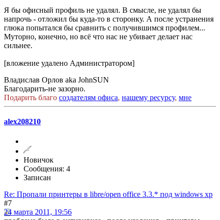
Я бы офисный профиль не удалял. В смысле, не удалял бы
напрочь - отложил бы куда-то в сторонку. А после устранения
глюка попытался бы сравнить с получившимся профилем...
Муторно, конечно, но всё что нас не убивает делает нас
сильнее.
[вложение удалено Администратором]
Владислав Орлов aka JohnSUN
Благодарить-не зазорно.
Подарить благо
создателям офиса
,
нашему ресурсу
,
мне
alex208210
Новичок
Сообщения: 4
Записан
Re: Пропали принтеры в libre/open office 3.3.* под windows xp
#7
24 марта 2011, 19:56