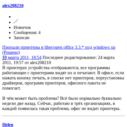
alex208210
Новичок
Сообщения: 4
Записан
Пропали принтеры в libre/open office 3.3.* под windows xp
(Решено)
19 марта 2011, 18:54
Последнее редактирование
: 24 марта
2011, 19:57 от alex208210
В принтерах устройства отображаются, все программы
работающие с принтерами видят их и печатают. В офисе, если
нажать кнопку печать, в списке нет принтеров, переустановка
драйверов, программ принтеров, офисного пакета не
помогает.
В чём может быть проблема? Всё было нормально буквально
недели две назад. Сейчас, работаю в трёх организациях, в
каждой появилась такая проблема, офис не видит принтеры.
Helen