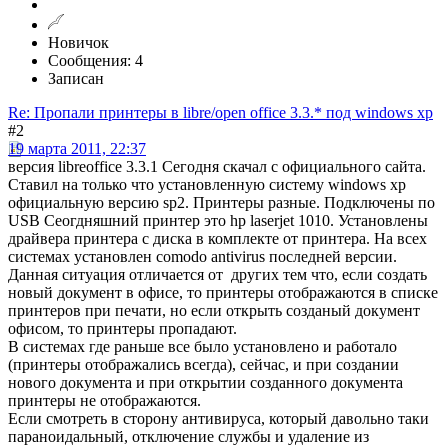
Новичок
Сообщения: 4
Записан
Re: Пропали принтеры в libre/open office 3.3.* под windows xp
#2
19 марта 2011, 22:37
версия libreoffice 3.3.1 Сегодня скачал с официального сайта.
Ставил на только что установленную систему windows xp
официальную версию sp2. Принтеры разные. Подключены по
USB Сеогдняшний принтер это hp laserjet 1010. Установлены
драйвера принтера с диска в комплекте от принтера. На всех
системах установлен comodo antivirus последней версии.
Данная ситуация отличается от других тем что, если создать
новый документ в офисе, то принтеры отображаются в списке
принтеров при печати, но если открыть созданый документ
офисом, то принтеры пропадают.
В системах где раньше все было установлено и работало
(принтеры отображались всегда), сейчас, и при создании
нового документа и при открытии созданного документа
принтеры не отображаются.
Если смотреть в сторону антивируса, который давольно таки
параноидальный, отключение службы и удаление из