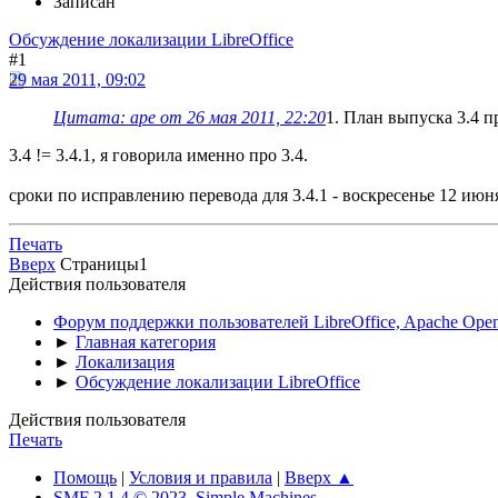
Записан
Обсуждение локализации LibreOffice
#1
29 мая 2011, 09:02
Цитата: ape от 26 мая 2011, 22:20
1. План выпуска 3.4 п
3.4 != 3.4.1, я говорила именно про 3.4.
сроки по исправлению перевода для 3.4.1 - воскресенье 12 июн
Печать
Вверх
Страницы
1
Действия пользователя
Форум поддержки пользователей LibreOffice, Apache Open
►
Главная категория
►
Локализация
►
Обсуждение локализации LibreOffice
Действия пользователя
Печать
Помощь
|
Условия и правила
|
Вверх ▲
SMF 2.1.4 © 2023
,
Simple Machines