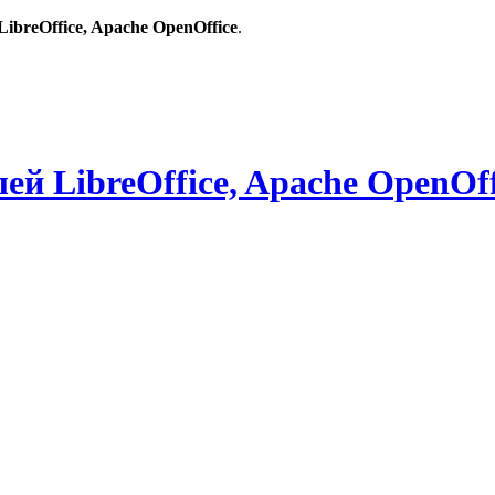
breOffice, Apache OpenOffice
.
й LibreOffice, Apache OpenOff