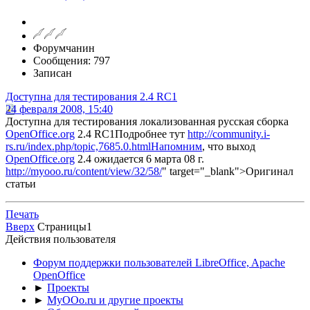
Форумчанин
Сообщения: 797
Записан
Доступна для тестирования 2.4 RC1
24 февраля 2008, 15:40
Доступна для тестирования локализованная русская сборка
OpenOffice.org
2.4 RC1Подробнее тут
http://community.i-
rs.ru/index.php/topic,7685.0.htmlНапомним
, что выход
OpenOffice.org
2.4 ожидается 6 марта 08 г.
http://myooo.ru/content/view/32/58/
" target="_blank">Оригинал
статьи
Печать
Вверх
Страницы
1
Действия пользователя
Форум поддержки пользователей LibreOffice, Apache
OpenOffice
►
Проекты
►
MyOOo.ru и другие проекты