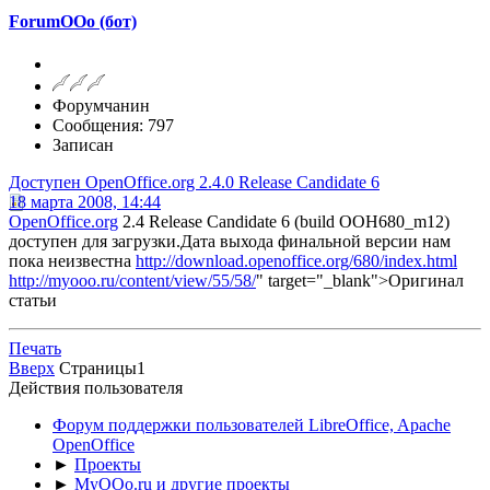
ForumOOo (бот)
Форумчанин
Сообщения: 797
Записан
Доступен OpenOffice.org 2.4.0 Release Candidate 6
18 марта 2008, 14:44
OpenOffice.org
2.4 Release Candidate 6 (build OOH680_m12)
доступен для загрузки.Дата выхода финальной версии нам
пока неизвестна
http://download.openoffice.org/680/index.html
http://myooo.ru/content/view/55/58/
" target="_blank">Оригинал
статьи
Печать
Вверх
Страницы
1
Действия пользователя
Форум поддержки пользователей LibreOffice, Apache
OpenOffice
►
Проекты
►
MyOOo.ru и другие проекты