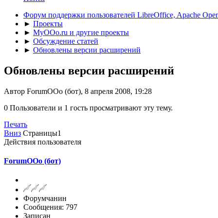
Форум поддержки пользователей LibreOffice, Apache Open
►
Проекты
►
MyOOo.ru и другие проекты
►
Обсуждение статей
►
Обновлены версии расширений
Обновлены версии расширений
Автор ForumOOo (бот), 8 апреля 2008, 19:28
0 Пользователи и 1 гость просматривают эту тему.
Печать
Вниз
Страницы
1
Действия пользователя
ForumOOo (бот)
Форумчанин
Сообщения: 797
Записан