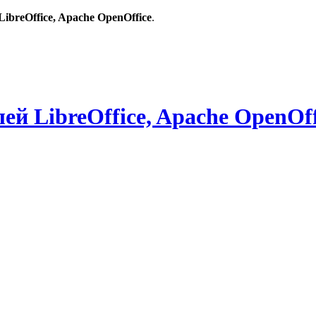
breOffice, Apache OpenOffice
.
й LibreOffice, Apache OpenOff