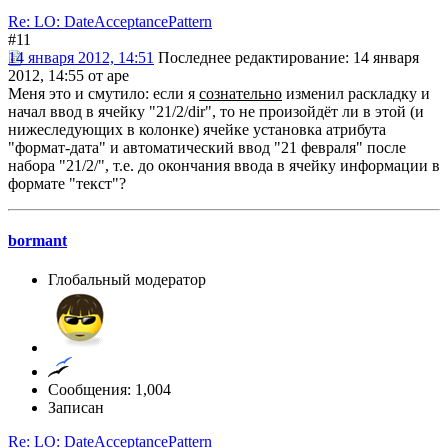
Re: LO: DateAcceptancePattern
#11
14 января 2012, 14:51
Последнее редактирование
: 14 января
2012, 14:55 от ape
Меня это и смутило: если я
сознательно
изменил раскладку и
начал ввод в ячейку "21/2/dir", то не произойдёт ли в этой (и
нижеследующих в колонке) ячейке установка атрибута
"формат-дата" и автоматический ввод "21 февраля" после
набора "21/2/", т.е. до окончания ввода в ячейку информации в
формате "текст"?
bormant
Глобальный модератор
Сообщения: 1,004
Записан
Re: LO: DateAcceptancePattern