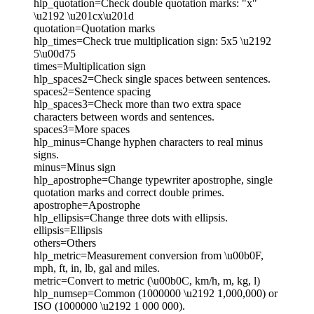
hlp_quotation=Check double quotation marks: "x"
\u2192 \u201cx\u201d
quotation=Quotation marks
hlp_times=Check true multiplication sign: 5x5 \u2192
5\u00d75
times=Multiplication sign
hlp_spaces2=Check single spaces between sentences.
spaces2=Sentence spacing
hlp_spaces3=Check more than two extra space
characters between words and sentences.
spaces3=More spaces
hlp_minus=Change hyphen characters to real minus
signs.
minus=Minus sign
hlp_apostrophe=Change typewriter apostrophe, single
quotation marks and correct double primes.
apostrophe=Apostrophe
hlp_ellipsis=Change three dots with ellipsis.
ellipsis=Ellipsis
others=Others
hlp_metric=Measurement conversion from \u00b0F,
mph, ft, in, lb, gal and miles.
metric=Convert to metric (\u00b0C, km/h, m, kg, l)
hlp_numsep=Common (1000000 \u2192 1,000,000) or
ISO (1000000 \u2192 1 000 000).