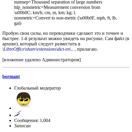
numsep=Thousand separation of large numbers
hlp_nonmetric=Measurement conversion from
\u00b0C; km/h; cm, m, km; kg; l.
nonmetric=Convert to non-metric (\u00b0F, mph, ft, lb,
gal)
Пробую свои силы, но переводчики сделают это и точнее и
быстрее. 1-й результат можно увидеть на рисунке. Сам файл (в
архиве), который следует разместить в
\LibreOffice\share\extensions\dict-en\..
, прилагаю.
[вложение удалено Администратором]
bormant
Глобальный модератор
Сообщения: 1,004
Записан