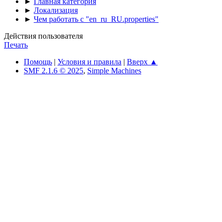
►
Главная категория
►
Локализация
►
Чем работать с "en_ru_RU.properties"
Действия пользователя
Печать
Помощь
|
Условия и правила
|
Вверх ▲
SMF 2.1.6 © 2025
,
Simple Machines