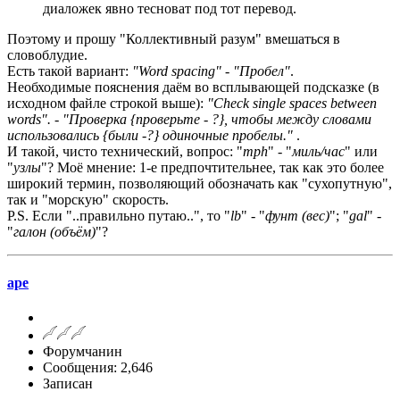
диаложек явно тесноват под тот перевод.
Поэтому и прошу "Коллективный разум" вмешаться в
словоблудие.
Есть такой вариант:
"Word spacing" - "Пробел"
.
Необходимые пояснения даём во всплывающей подсказке (в
исходном файле строкой выше):
"Check single spaces between
words". - "Проверка {проверьте - ?}, чтобы между словами
использовались {были -?} одиночные пробелы."
.
И такой, чисто технический, вопрос: "
mph
" - "
миль/час
" или
"
узлы
"? Моё мнение: 1-е предпочтительнее, так как это более
широкий термин, позволяющий обозначать как "сухопутную",
так и "морскую" скорость.
P.S. Если "..правильно путаю..", то "
lb
" - "
фунт (вес)
"; "
gal
" -
"
галон (объём)
"?
ape
Форумчанин
Сообщения: 2,646
Записан