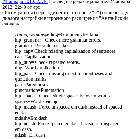
24 января 2012, 22:36
Последнее редактирование
: 24 января
2012, 22:40 от ape
Объём работы (переводится то, что после "
=
") по переводу
диалога настройки встроенного расширения "Английский
словарь.."
Цитировать
spelling=Grammar checking
hlp_grammar= Check more grammar errors.
grammar=Possible mistakes
hlp_cap= Check missing capitalization of sentences.
cap=Capitalization
hlp_dup= Check repeated words.
dup=Word duplication
hlp_pair= Check missing or extra parentheses and
quotation marks.
pair=Parentheses
punctuation=Punctuation
hlp_spaces=Check single spaces between words.
spaces=Word spacing
hlp_mdash=Force unspaced em dash instead of spaced
en dash.
mdash=Em dash
hlp_ndash=Force spaced en dash instead of unspaced
em dash.
ndash=En dash