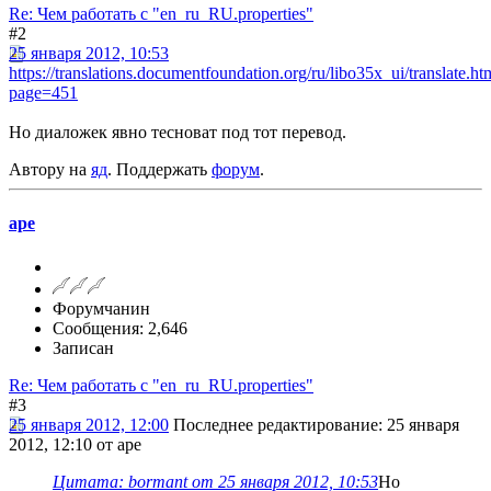
Re: Чем работать с "en_ru_RU.properties"
#2
25 января 2012, 10:53
https://translations.documentfoundation.org/ru/libo35x_ui/translate.ht
page=451
Но диаложек явно тесноват под тот перевод.
Автору на
яд
. Поддержать
форум
.
ape
Форумчанин
Сообщения: 2,646
Записан
Re: Чем работать с "en_ru_RU.properties"
#3
25 января 2012, 12:00
Последнее редактирование
: 25 января
2012, 12:10 от ape
Цитата: bormant от 25 января 2012, 10:53
Но