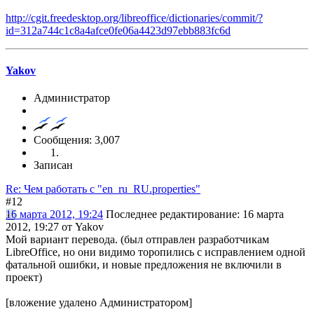
http://cgit.freedesktop.org/libreoffice/dictionaries/commit/?
id=312a744c1c8a4afce0fe06a4423d97ebb883fc6d
Yakov
Администратор
Сообщения: 3,007
Записан
Re: Чем работать с "en_ru_RU.properties"
#12
16 марта 2012, 19:24
Последнее редактирование
: 16 марта
2012, 19:27 от Yakov
Мой вариант перевода. (был отправлен разработчикам
LibreOffice, но они видимо торопились с исправлением одной
фатальной ошибки, и новые предложения не включили в
проект)
[вложение удалено Администратором]