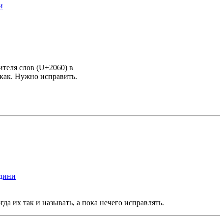
и
теля слов (U+2060) в
как. Нужно исправить.
едини
а их так и называть, а пока нечего исправлять.