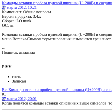
Команды вставки пробела нулевой ширины (U+200B) и соедин
27 марта 2012, 10:21
Компонент: Общие вопросы
Версия продукта: 3.4.x
Сборка: LO trunk
ОС: na
Команды вставки пробела нулевой ширины (U+200B) и соедини
меню Вставка/Символ форматирования называются хрен знает 
--
Подпись: aaaaaaaaa
PiVV
гость
Записан
Re: Команды вставки пробела нулевой ширины (U+200B) и со
#1
27 марта 2012, 20:01
Когда появятся команды вставки описанных выше символов, тогд