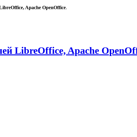
breOffice, Apache OpenOffice
.
й LibreOffice, Apache OpenOff