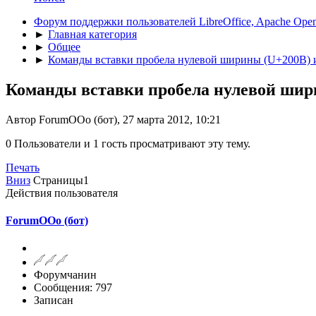
Форум поддержки пользователей LibreOffice, Apache Open
►
Главная категория
►
Общее
►
Команды вставки пробела нулевой ширины (U+200B) 
Команды вставки пробела нулевой шир
Автор ForumOOo (бот), 27 марта 2012, 10:21
0 Пользователи и 1 гость просматривают эту тему.
Печать
Вниз
Страницы
1
Действия пользователя
ForumOOo (бот)
Форумчанин
Сообщения: 797
Записан