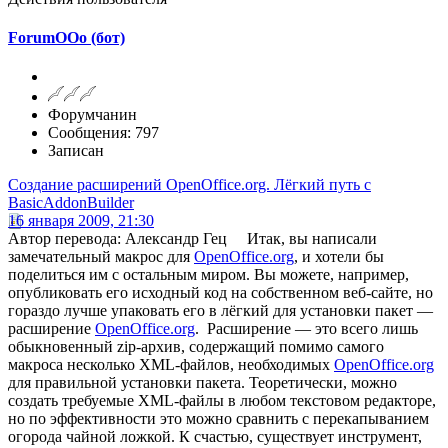
ForumOOo (бот)
Форумчанин
Сообщения: 797
Записан
Создание расширений OpenOffice.org. Лёгкий путь с
BasicAddonBuilder
16 января 2009, 21:30
Автор перевода: Александр Гец Итак, вы написали
замечательный макрос для
OpenOffice.org
, и хотели бы
поделиться им с остальным миром. Вы можете, например,
опубликовать его исходный код на собственном веб-сайте, но
гораздо лучше упаковать его в лёгкий для установки пакет —
расширение
OpenOffice.org
. Расширение — это всего лишь
обыкновенный zip-архив, содержащий помимо самого
макроса несколько XML-файлов, необходимых
OpenOffice.org
для правильной установки пакета. Теоретически, можно
создать требуемые XML-файлы в любом текстовом редакторе,
но по эффективности это можно сравнить с перекапыванием
огорода чайной ложкой. К счастью, существует инструмент,