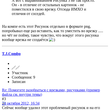
А вот с выравниванием Рисунка 3 не так просто.
Он - в отличие от остальных картинок - не
поместился в свою врезку. Отсюда ИМХО и
отличия от соседей.
На компе есть этот Рисунок отдельно в формате png,
попробывал еще раз вставить, как то уместить во врезку .....
но чёт не пойму, такое чувство, что вокруг этого рисунка
вообще врезка не создаётся
T.J.Combo
Участник
Сообщения: 9
Записан
Re: Помогите разобраться с врезками, рисунками (пример
файла см. внутри темы)
#3
24 октября 2012, 16:34
Сейчас вообще удалил этот проблемный рисунок и на его