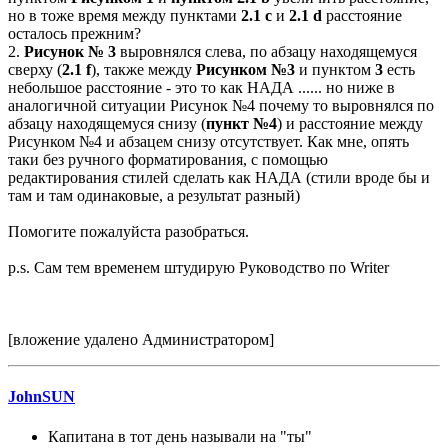
но в тоже время между пунктами
2.1 с
и
2.1 d
расстояние
осталось прежним?
2.
Рисунок № 3
выровнялся слева, по абзацу находящемуся
сверху (
2.1 f
), также между
Рисунком №3
и пунктом
3
есть
небольшое расстояние - это то как НАДА ...... но ниже в
аналогичной ситуации Рисунок №4 почему то выровнялся по
абзацу находящемуся снизу (
пункт №4
) и расстояние между
Рисунком №4 и абзацем снизу отсутствует. Как мне, опять
таки без ручного форматирования, с помощью
редактирования стилей сделать как НАДА (стили вроде бы и
там и там одинаковые, а результат разный)
Помогите пожалуйста разобраться.
p.s. Сам тем временем штудирую Руководство по Writer
[вложение удалено Администратором]
JohnSUN
Капитана в тот день называли на "ты"