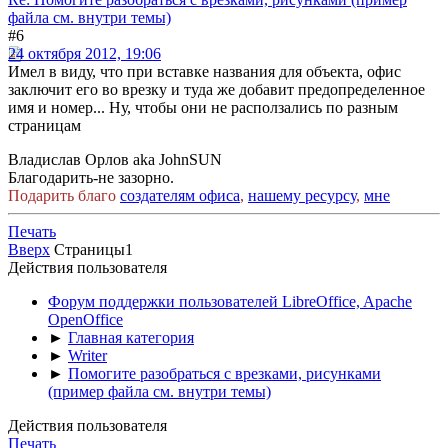
файла см. внутри темы)
#6
24 октября 2012, 19:06
Имел в виду, что при вставке названия для объекта, офис
заключит его во врезку и туда же добавит предопределенное
имя и номер... Ну, чтобы они не расползались по разным
страницам
Владислав Орлов aka JohnSUN
Благодарить-не зазорно.
Подарить благо
создателям офиса
,
нашему ресурсу
,
мне
Печать
Вверх
Страницы
1
Действия пользователя
Форум поддержки пользователей LibreOffice, Apache
OpenOffice
►
Главная категория
►
Writer
►
Помогите разобраться с врезками, рисунками
(пример файла см. внутри темы)
Действия пользователя
Печать