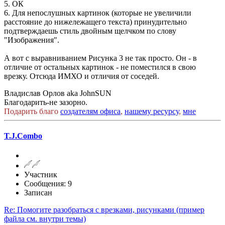
5. ОК
6. Для непослушных картинок (которые не увеличили
расстояние до нижележащего текста) принудительно
подтверждаешь стиль двойным щелчком по слову
"Изображения".
А вот с выравниванием Рисунка 3 не так просто. Он - в
отличие от остальных картинок - не поместился в свою
врезку. Отсюда ИМХО и отличия от соседей.
Владислав Орлов aka JohnSUN
Благодарить-не зазорно.
Подарить благо
создателям офиса
,
нашему ресурсу
,
мне
T.J.Combo
Участник
Сообщения: 9
Записан
Re: Помогите разобраться с врезками, рисунками (пример
файла см. внутри темы)