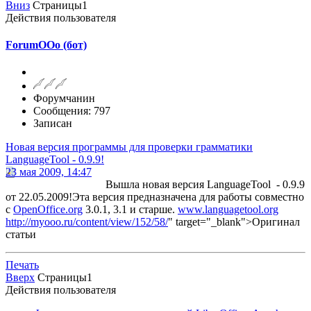
Вниз
Страницы
1
Действия пользователя
ForumOOo (бот)
Форумчанин
Сообщения: 797
Записан
Новая версия программы для проверки грамматики
LanguageTool - 0.9.9!
23 мая 2009, 14:47
Вышла новая версия LanguageTool - 0.9.9
от 22.05.2009!Эта версия предназначена для работы совместно
с
OpenOffice.org
3.0.1, 3.1 и старше.
www.languagetool.org
http://myooo.ru/content/view/152/58/
" target="_blank">Оригинал
статьи
Печать
Вверх
Страницы
1
Действия пользователя