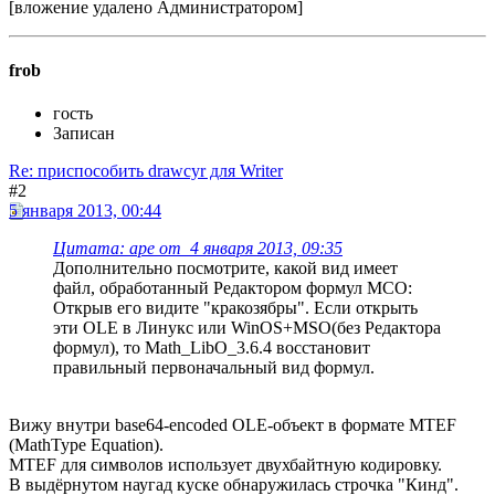
[вложение удалено Администратором]
frob
гость
Записан
Re: приспособить drawcyr для Writer
#2
5 января 2013, 00:44
Цитата: ape от 4 января 2013, 09:35
Дополнительно посмотрите, какой вид имеет
файл, обработанный Редактором формул МСО:
Открыв его видите "кракозябры". Если открыть
эти OLE в Линукс или WinOS+MSO(без Редактора
формул), то Math_LibO_3.6.4 восстановит
правильный первоначальный вид формул.
Вижу внутри base64-encoded OLE-объект в формате MTEF
(MathType Equation).
MTEF для символов использует двухбайтную кодировку.
В выдёрнутом наугад куске обнаружилась строчка "Кинд".