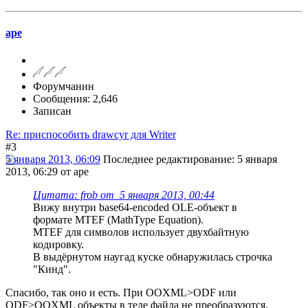
ape
Форумчанин
Сообщения: 2,646
Записан
Re: приспособить drawcyr для Writer
#3
5 января 2013, 06:09
Последнее редактирование
: 5 января
2013, 06:29 от ape
Цитата: frob от 5 января 2013, 00:44
Вижу внутри base64-encoded OLE-объект в
формате MTEF (MathType Equation).
MTEF для символов использует двухбайтную
кодировку.
В выдёрнутом наугад куске обнаружилась строчка
"Кинд".
Спасибо, так оно и есть. При OOXML>ODF или
ODF>OOXML объекты в теле файла не преобразуются,