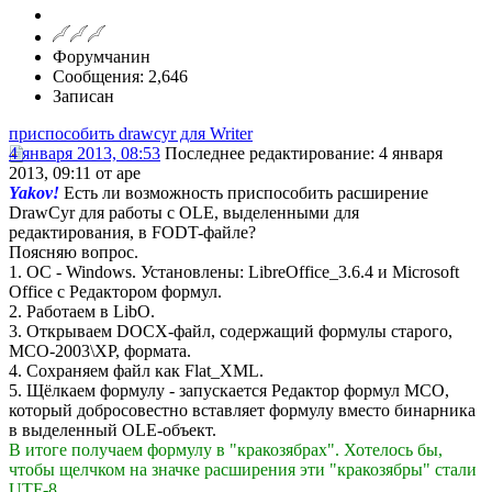
Форумчанин
Сообщения: 2,646
Записан
приспособить drawcyr для Writer
4 января 2013, 08:53
Последнее редактирование
: 4 января
2013, 09:11 от ape
Yakov!
Есть ли возможность приспособить расширение
DrawCyr для работы с OLE, выделенными для
редактирования, в FODT-файле?
Поясняю вопрос.
1. ОС - Windows. Установлены: LibreOffice_3.6.4 и Microsoft
Office с Редактором формул.
2. Работаем в LibO.
3. Открываем DOCX-файл, содержащий формулы старого,
МСО-2003\ХР, формата.
4. Сохраняем файл как Flat_XML.
5. Щёлкаем формулу - запускается Редактор формул МСО,
который добросовестно вставляет формулу вместо бинарника
в выделенный OLE-объект.
В итоге получаем формулу в "кракозябрах". Хотелось бы,
чтобы щелчком на значке расширения эти "кракозябры" стали
UTF-8.