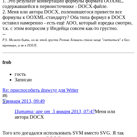
1. Это результат конвертации формулы формата OOXML,
содержавшейся в первоисточнике - DOCX-файле.
2. Меня или автора DOCX, поленившегося привести все
формулы к OOXML-стандарту? Оба типа формул в DOCX
оставил намеренно - есть ещё АОО, который изредка смотрю,
т.к. с этим вопросом у Индейца совсем как-то грустно.
--
P.S. Может быть, из-за этой грусти Регина Хеншель стала чаще "светиться" в баг-
треккере, а не в ISSUE.
frob
гость
Записан
Re: приспособить drawcyr для Writer
#6
5 января 2013, 09:49
Цитата: ape от 5 января 2013, 07:47
Меня или
автора DOCX
Того кто догадался использовать SVM вместо SVG. Я так