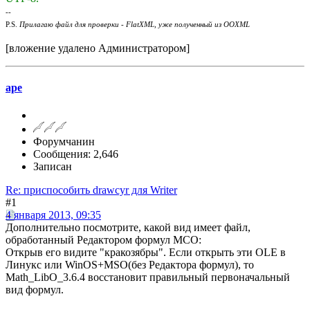
--
P.S.
Прилагаю файл для проверки - FlatXML, уже полученный из OOXML
[вложение удалено Администратором]
ape
Форумчанин
Сообщения: 2,646
Записан
Re: приспособить drawcyr для Writer
#1
4 января 2013, 09:35
Дополнительно посмотрите, какой вид имеет файл,
обработанный Редактором формул МСО:
Открыв его видите "кракозябры". Если открыть эти OLE в
Линукс или WinOS+MSO(без Редактора формул), то
Math_LibO_3.6.4 восстановит правильный первоначальный
вид формул.