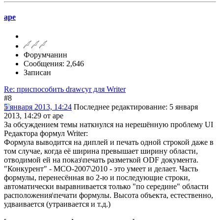
ape
Форумчанин
Сообщения: 2,646
Записан
Re: приспособить drawcyr для Writer
#8
5 января 2013, 14:24
Последнее редактирование
: 5 января
2013, 14:29 от ape
За обсуждением темы наткнулся на нерешённую проблему UI
Редактора формул Writer:
Формула выводится на диплей и печать одной строкой даже в
том случае, когда её ширина превышает ширину области,
отводимой ей на показ\печать разметкой ODF документа.
"Конкурент" - МСО-2007\2010 - это умеет и делает. Часть
формулы, перенесённая во 2-ю и последующие строки,
автоматически выравнивается только "по середине" области
расположения\печати формулы. Высота объекта, естественно,
удваивается (утраивается и т.д.)