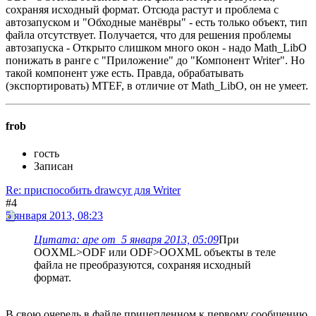
сохраняя исходный формат. Отсюда растут и проблема с
автозапуском и "Обходные манёвры" - есть только объект, тип
файла отсутствует. Получается, что для решения проблемы
автозапуска - Открыто слишком много окон - надо Math_LibO
понижать в ранге с "Приложение" до "Компонент Writer". Но
такой компонент уже есть. Правда, обрабатывать
(экспортировать) MTEF, в отличие от Math_LibO, он не умеет.
frob
гость
Записан
Re: приспособить drawcyr для Writer
#4
5 января 2013, 08:23
Цитата: ape от 5 января 2013, 05:09
При
OOXML>ODF или ODF>OOXML объекты в теле
файла не преобразуются, сохраняя исходный
формат.
В свою очередь в файле прицепленном к первому сообщению