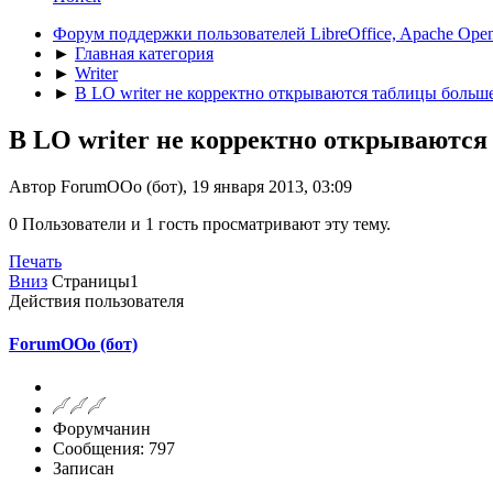
Форум поддержки пользователей LibreOffice, Apache Open
►
Главная категория
►
Writer
►
В LO writer не корректно открываются таблицы больше 
В LO writer не корректно открываются 
Автор ForumOOo (бот), 19 января 2013, 03:09
0 Пользователи и 1 гость просматривают эту тему.
Печать
Вниз
Страницы
1
Действия пользователя
ForumOOo (бот)
Форумчанин
Сообщения: 797
Записан