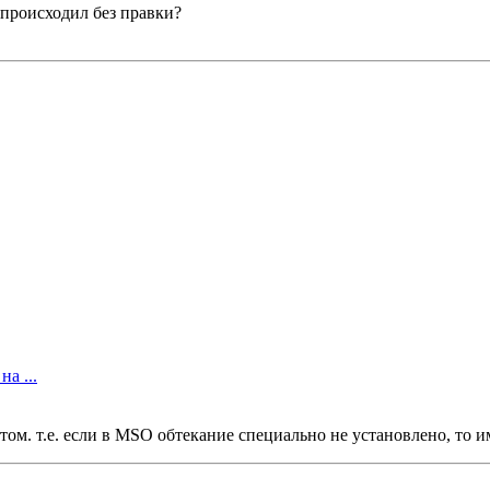
 происходил без правки?
а ...
кстом. т.е. если в MSO обтекание специально не установлено, т