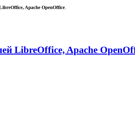
breOffice, Apache OpenOffice
.
й LibreOffice, Apache OpenOff