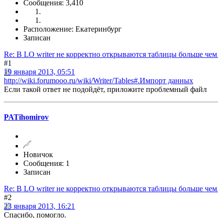
Сообщения: 3,410
Расположение: Екатеринбург
Записан
Re: В LO writer не корректно открываются таблицы больше чем н
#1
19 января 2013, 05:51
http://wiki.forumooo.ru/wiki/Writer/Tables#.Импорт данных
Если такой ответ не подойдёт, приложите проблемный файл
PATihomirov
Новичок
Сообщения: 1
Записан
Re: В LO writer не корректно открываются таблицы больше чем н
#2
23 января 2013, 16:21
Спасибо, помогло.