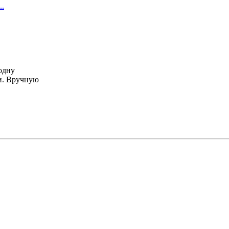
..
одну
ки. Вручную