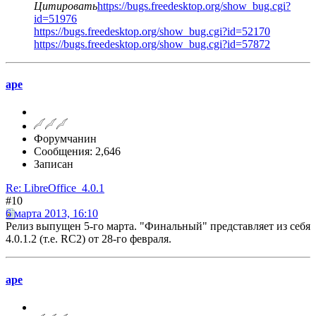
Цитировать
https://bugs.freedesktop.org/show_bug.cgi?
id=51976
https://bugs.freedesktop.org/show_bug.cgi?id=52170
https://bugs.freedesktop.org/show_bug.cgi?id=57872
ape
Форумчанин
Сообщения: 2,646
Записан
Re: LibreOffice_4.0.1
#10
6 марта 2013, 16:10
Релиз выпущен 5-го марта. "Финальный" представляет из себя
4.0.1.2 (т.е. RC2) от 28-го февраля.
ape