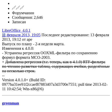
Форумчанин
Сообщения: 2,646
Записан
LibreOffice_4.0.1
11 февраля 2013, 19:05
Последнее редактирование
: 13 февраля
2013, 19:12 от ape
Выпуск по плану - 2-я неделя марта.
Изменения к 4.0.0:
- Устранена регрессия ООХМL-фильтра по сохранению
формул формата МСО-2003.
+
Добавлена регрессия (т.е. теперь, как в 4.1.0) RTF-фильтра
по чтению разметки таблиц, содержащих ячейки, разделённые
на несколько строк.
--
Version 4.0.1.0+ (Build ID:
0977ba31ee91f2ccaef87883407a3d3700e7551; pull time 2013-02-
11 10:42:54; Win-x86@6)
greenman