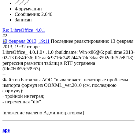
Форумчанин
Сообщения: 2,646
Записан
Re: LibreOffice_4.0.1
#2
13 февраля 2013, 19:11
Последнее редактирование
: 13 февраля
2013, 19:32 от ape
LibreOffice_ 4.0.1.0+ .1.0 (buildname: Win-x86@6; pull time 2013-
02-13 08:40:36; ID: aa3c9716c2492447e7dc3daa3592efbf52e8f18):
регрессия разметки таблиц в RTF устранена
(fdo#60655;59953).
--
Файл из Багзиллы АОО "вываливает" некоторые проблемы
импорта формул из OOXML_ver.2010 (см. последнюю
формулу):
- тройной интеграл;
- переменная "div".
[вложение удалено Администратором]
ape