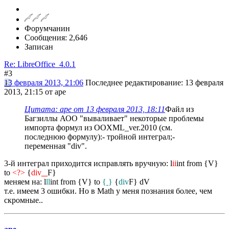
Форумчанин
Сообщения: 2,646
Записан
Re: LibreOffice_4.0.1
#3
13 февраля 2013, 21:06
Последнее редактирование
: 13 февраля
2013, 21:15 от ape
Цитата: ape от 13 февраля 2013, 18:11
Файл из
Багзиллы АОО "вываливает" некоторые проблемы
импорта формул из OOXML_ver.2010 (см.
последнюю формулу):- тройной интеграл;-
переменная "div".
3-й интеграл приходится исправлять вручную: l
ii
int from {V}
to
<?>
{
div
F}
меняем на: l
ll
int from {V} to
{
}
{
div
F} dV
т.е. имеем 3 ошибки. Но в Math у меня познания более, чем
скромные..