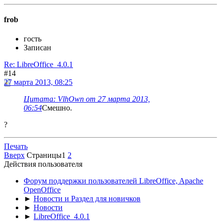
frob
гость
Записан
Re: LibreOffice_4.0.1
#14
27 марта 2013, 08:25
Цитата: VlhOwn от 27 марта 2013,
06:54
Смешно.
?
Печать
Вверх
Страницы
1
2
Действия пользователя
Форум поддержки пользователей LibreOffice, Apache
OpenOffice
►
Новости и Раздел для новичков
►
Новости
►
LibreOffice_4.0.1