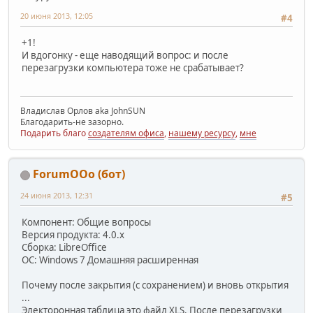
20 июня 2013, 12:05
#4
+1!
И вдогонку - еще наводящий вопрос: и после
перезагрузки компьютера тоже не срабатывает?
Владислав Орлов aka JohnSUN
Благодарить-не зазорно.
Подарить благо
создателям офиса
,
нашему ресурсу
,
мне
ForumOOo (бот)
24 июня 2013, 12:31
#5
Компонент: Общие вопросы
Версия продукта: 4.0.x
Сборка: LibreOffice
ОС: Windows 7 Домашняя расширенная
Почему после закрытия (с сохранением) и вновь открытия
...
Электоронная таблица это файл XLS. После перезагрузки