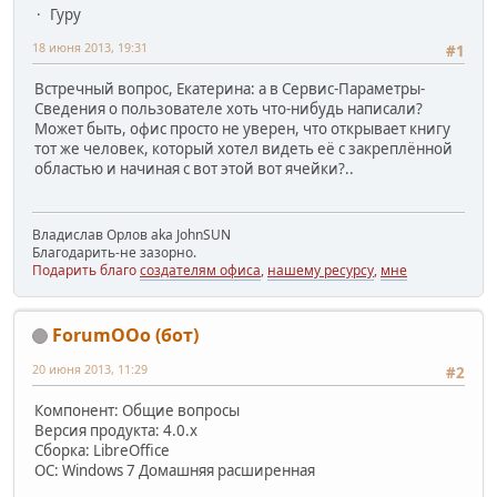
Гуру
18 июня 2013, 19:31
#1
Встречный вопрос, Екатерина: а в Сервис-Параметры-
Сведения о пользователе хоть что-нибудь написали?
Может быть, офис просто не уверен, что открывает книгу
тот же человек, который хотел видеть её с закреплённой
областью и начиная с вот этой вот ячейки?..
Владислав Орлов aka JohnSUN
Благодарить-не зазорно.
Подарить благо
создателям офиса
,
нашему ресурсу
,
мне
ForumOOo (бот)
20 июня 2013, 11:29
#2
Компонент: Общие вопросы
Версия продукта: 4.0.x
Сборка: LibreOffice
ОС: Windows 7 Домашняя расширенная