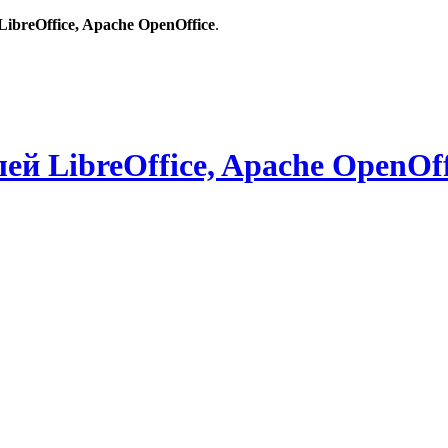
breOffice, Apache OpenOffice
.
й LibreOffice, Apache OpenOff