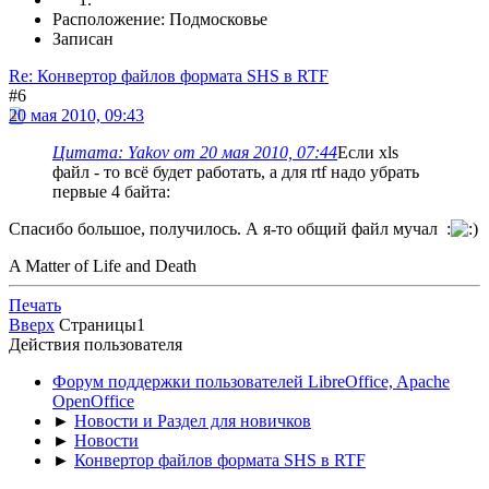
Расположение: Подмосковье
Записан
Re: Конвертор файлов формата SHS в RTF
#6
20 мая 2010, 09:43
Цитата: Yakov от 20 мая 2010, 07:44
Если xls
файл - то всё будет работать, а для rtf надо убрать
первые 4 байта:
Спасибо большое, получилось. А я-то общий файл мучал :
A Matter of Life and Death
Печать
Вверх
Страницы
1
Действия пользователя
Форум поддержки пользователей LibreOffice, Apache
OpenOffice
►
Новости и Раздел для новичков
►
Новости
►
Конвертор файлов формата SHS в RTF