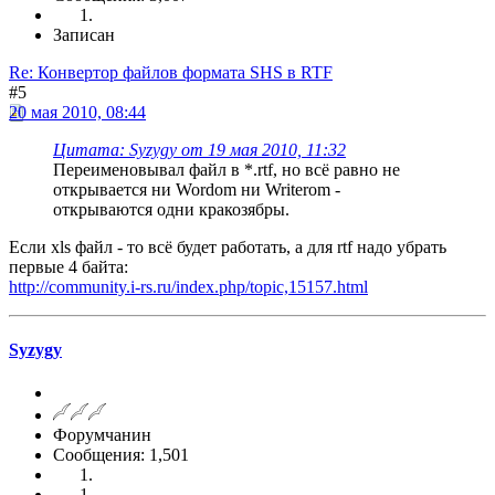
Записан
Re: Конвертор файлов формата SHS в RTF
#5
20 мая 2010, 08:44
Цитата: Syzygy от 19 мая 2010, 11:32
Переименовывал файл в *.rtf, но всё равно не
открывается ни Wordom ни Writerom -
открываются одни кракозябры.
Если xls файл - то всё будет работать, а для rtf надо убрать
первые 4 байта:
http://community.i-rs.ru/index.php/topic,15157.html
Syzygy
Форумчанин
Сообщения: 1,501