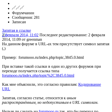
Форумчанин
Сообщения: 281
Записан
Запятая в ссылке
2 февраля 2014, 11:02
Последнее редактирование
: 2 февраля
2014, 11:09 от greenman
На данном форуме в URL-ах тем присутствует символ запятая
(,)
Пример: forumooo.ru/index.php/topic,3845.0.html
При вставке такой ссылки в один из других форумов при
переходе получается ссылка типа
forumooo.ru/index.php/topic%2С3845.0.html
Как мне объяснили, это согласно правилам:
Кодирование
URL
Запятая, согласно статье, относится к
иным
распространённым, но недопустимым в URL символам
.
Нельзя ли сделать на
forumooo.ru
так, что бы переход по