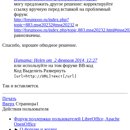
могу предложить другое решение: корректируйте
ссылку вручную перед вставкой на проблемный
форум:
http://forumooo.ru/index.php?
topic=883.msg20232#msg20232
и
http://forumooo.ru/index.php/topic,883.msg20232.html#msg2
равнозначны.
Спасибо, хорошее обходное решение.
Цитата: Helen от 2 февраля 2014, 12:27
или используйте на том форуме BB-код
Код
Выделить
Развернуть
[url=http://URL]текст[/url]
Так и вставляется.
Печать
Вверх
Страницы
1
Действия пользователя
Форум поддержки пользователей LibreOffice, Apache
OpenOffice
►
О форуме и жизни