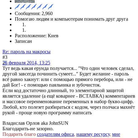
Сообщения: 2,960
Помогаю людям и компьютерам понимать друг друга
Расположение: Киев
Записан
Re: пароль на макросы
#3
26 февраля 2014, 13:25
Тут ведь какая ерунда получается... "Что один человек сделал,
другой завсегда починить сумеет..." Будет желание - пароль
всё равно хакнут: или с помощью прямого перебора, или - не
дай Бог! - с помощью паяльника и зубочисток.
Если код достаточно длинный, то элементарной защитой
является удаление (а ещё коварнее - ВСТАВКА) комментариев
и массовое переименование переменных в набор букво-цифр.
Любой, кто полезет разбираться с кодом, через полчаса махнёт
рукой - проще новую программу написать
Владислав Орлов aka JohnSUN
Благодарить-не зазорно.
Подарить благо
создателям офиса
,
нашему ресурсу
,
мне