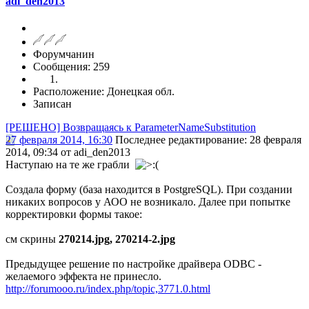
adi_den2013
Форумчанин
Сообщения: 259
Расположение: Донецкая обл.
Записан
[РЕШЕНО] Возвращаясь к ParameterNameSubstitution
27 февраля 2014, 16:30
Последнее редактирование
: 28 февраля
2014, 09:34 от adi_den2013
Наступаю на те же грабли
Создала форму (база находится в PostgreSQL). При создании
никаких вопросов у АОО не возникало. Далее при попытке
корректировки формы такое:
см скрины
270214.jpg, 270214-2.jpg
Предыдущее решение по настройке драйвера ODBC -
желаемого эффекта не принесло.
http://forumooo.ru/index.php/topic,3771.0.html