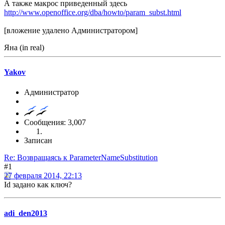
А также макрос приведенный здесь
http://www.openoffice.org/dba/howto/param_subst.html
[вложение удалено Администратором]
Яна (in real)
Yakov
Администратор
Сообщения: 3,007
Записан
Re: Возвращаясь к ParameterNameSubstitution
#1
27 февраля 2014, 22:13
Id задано как ключ?
adi_den2013