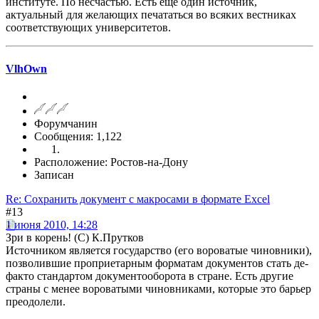
институте. По несчастью. Есть еще один источник,
актуальный для желающих печататься во всяких вестниках
соответствующих университетов.
VlhOwn
Форумчанин
Сообщения: 1,122
Расположение: Ростов-на-Дону
Записан
Re: Сохранить документ с макросами в формате Excel
#13
1 июня 2010, 14:28
Зри в корень! (С) К.Прутков
Источником является государство (его вороватые чиновники),
позволившие проприетарным форматам документов стать де-
факто стандартом документооборота в стране. Есть другие
страны с менее вороватыми чиновниками, которые это барьер
преодолели.