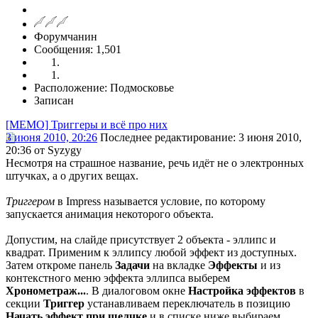
Форумчанин
Сообщения: 1,501
Расположение: Подмосковье
Записан
[MEMO] Триггеры и всё про них
3 июня 2010, 20:26
Последнее редактирование
: 3 июня 2010,
20:36 от Syzygy
Несмотря на страшное название, речь идёт не о электронных
штучках, а о других вещах.
Триггером
в Impress называется условие, по которому
запускается анимация некоторого объекта.
Допустим, на слайде присутствует 2 объекта - эллипс и
квадрат. Применим к эллипсу любой эффект из доступных.
Затем откроме панель
Задачи
на вкладке
Эффекты
и из
контекстного меню эффекта эллипса выберем
Хронометраж...
. В диалоговом окне
Настройка
эффектов
в
секции
Триггер
устанавливаем переключатель в позицию
Начать эффект при щелчке
и в списке ниже выбираем