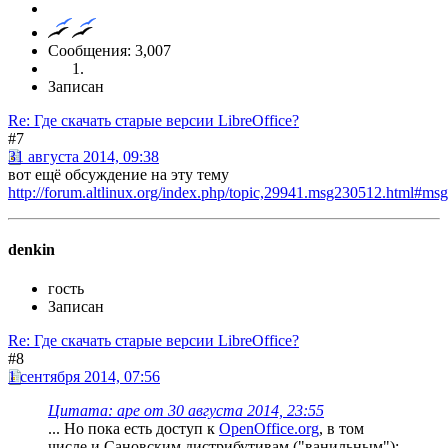
Сообщения: 3,007
Записан
Re: Где скачать старые версии LibreOffice?
#7
31 августа 2014, 09:38
вот ещё обсуждение на эту тему
http://forum.altlinux.org/index.php/topic,29941.msg230512.html#m
denkin
гость
Записан
Re: Где скачать старые версии LibreOffice?
#8
1 сентября 2014, 07:56
Цитата: ape от 30 августа 2014, 23:55
... Но пока есть доступ к
OpenOffice.org
, в том
числе и Сановским дистрибутивам ("ванильным"):