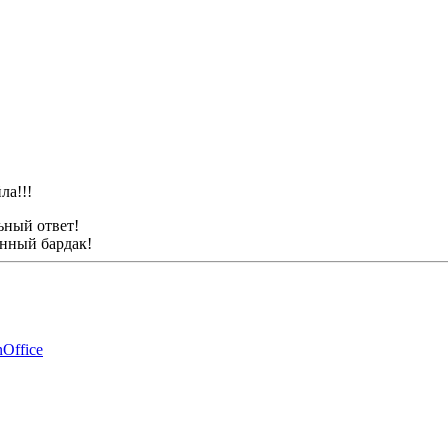
ла!!!
ьный ответ!
анный бардак!
Office