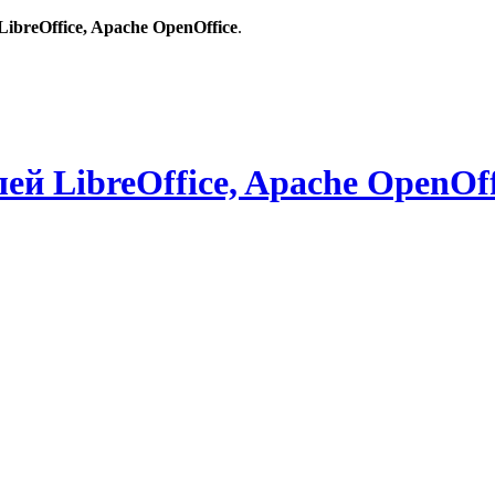
breOffice, Apache OpenOffice
.
й LibreOffice, Apache OpenOff