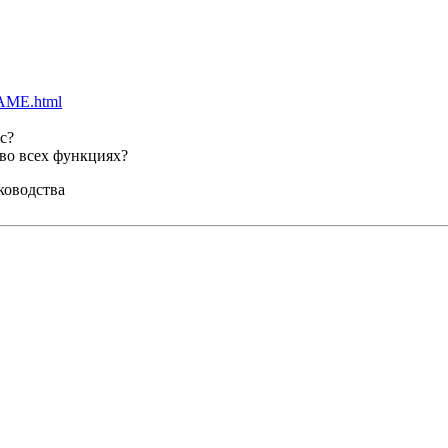
AME.html
c?
во всех функциях?
уководства