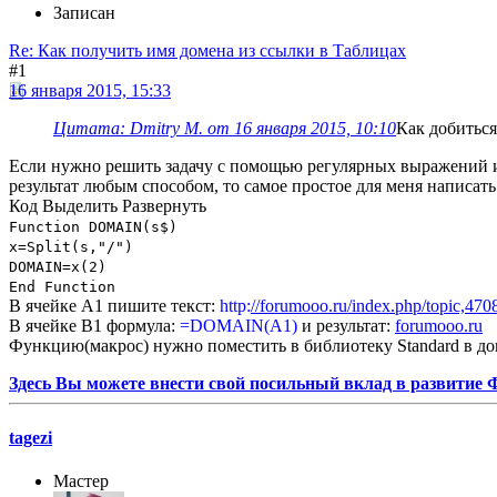
Записан
Re: Как получить имя домена из ссылки в Таблицах
#1
16 января 2015, 15:33
Цитата: Dmitry M. от 16 января 2015, 10:10
Как добиться
Если нужно решить задачу с помощью регулярных выражений и
результат любым способом, то самое простое для меня написат
Код
Выделить
Развернуть
Function DOMAIN(s$)
x=Split(s,"/")
DOMAIN=x(2)
End Function
В ячейке A1 пишите текст:
httр:
//forumooo.ru/index.php/topic,47
В ячейке B1 формула:
=DOMAIN(A1)
и результат:
forumooo.ru
Функцию(макрос) нужно поместить в библиотеку Standard в д
Здесь Вы можете внести свой посильный вклад в развитие
tagezi
Мастер