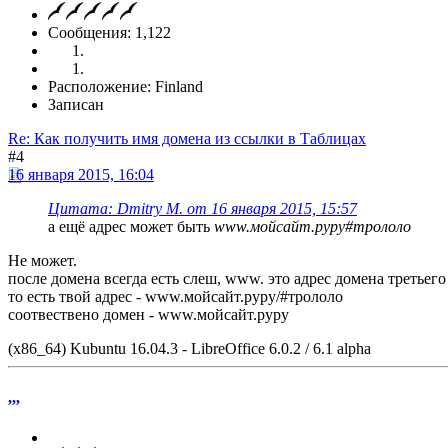
Сообщения: 1,122
Расположение: Finland
Записан
Re: Как получить имя домена из ссылки в Таблицах
#4
16 января 2015, 16:04
Цитата: Dmitry M. от 16 января 2015, 15:57
а ещё адрес может быть
www.мойсайт.руру#трололо
Не может.
после домена всегда есть слеш, www. это адрес домена третьего
то есть твой адрес - www.мойсайт.руру/#трололо
соотвествено домен - www.мойсайт.рурy
(x86_64) Kubuntu 16.04.3 - LibreOffice 6.0.2 / 6.1 alpha
,,,