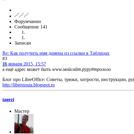
Форумчанин
Сообщения: 141
Записан
Re: Как получить имя домена из ссылки в Таблицах
#3
16 января 2015, 15:57
а ещё адрес может быть
www.мойсайт.руру#трололо
Блог про LibreOffice: Советы, трюки, хитрости, инструкции, р
http://librerussia.blogspot.ru
tagezi
Мастер