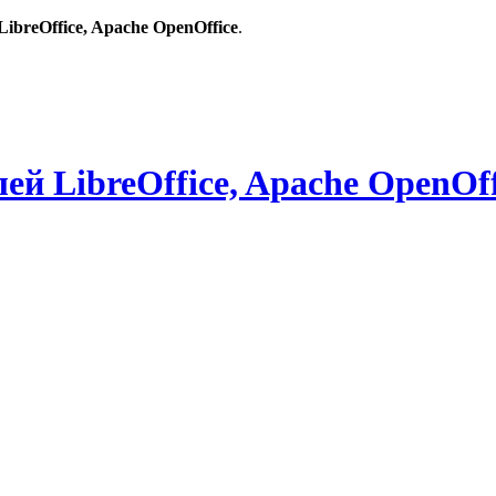
breOffice, Apache OpenOffice
.
й LibreOffice, Apache OpenOff