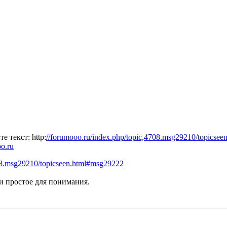
 текст: httр:
//forumooo.ru/index.php/topic,4708.msg29210/topicse
o.ru
08.msg29210/topicseen.html#msg29222
 и простое для понимания.