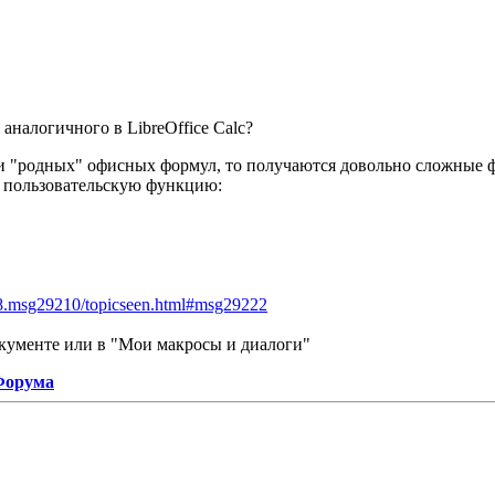
 аналогичного в LibreOffice Calc?
 "родных" офисных формул, то получаются довольно сложные фо
ь пользовательскую функцию:
08.msg29210/topicseen.html#msg29222
окументе или в "Мои макросы и диалоги"
 Форума