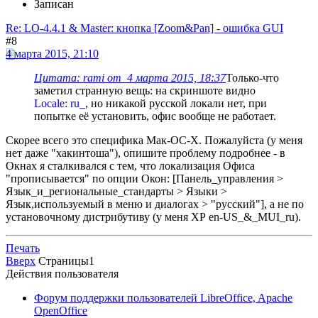
Записан
Re: LO-4.4.1 & Master: кнопка [Zoom&Pan] - ошибка GUI
#8
4 марта 2015, 21:10
Цитата: rami от 4 марта 2015, 18:37
Только-что
заметил странную вещь: на скриншоте видно
Locale: ru_
, но никакой русской локали нет, при
попытке её установить, офис вообще не работает.
Скорее всего это специфика Мак-ОС-Х. Пожалуйста (у меня
нет даже "хакинтоша"), опишите проблему подробнее - в
Окнах я сталкивался с тем, что локализация Офиса
"прописывается" по опции Окон: [Панель_управления >
Язык_и_региональные_стандарты > Языки >
Язык,используемый в меню и диалогах > "русский"], а не по
установочному дистрибутиву (у меня ХР en-US_&_MUI_ru).
Печать
Вверх
Страницы
1
Действия пользователя
Форум поддержки пользователей LibreOffice, Apache
OpenOffice