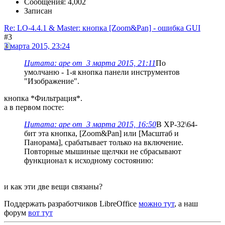
Сообщения: 4,002
Записан
Re: LO-4.4.1 & Master: кнопка [Zoom&Pan] - ошибка GUI
#3
3 марта 2015, 23:24
Цитата: ape от 3 марта 2015, 21:11
По
умолчаню - 1-я кнопка панели инструментов
"Изображение".
кнопка *Фильтрация*.
а в первом посте:
Цитата: ape от 3 марта 2015, 16:50
В ХР-32\64-
бит эта кнопка, [Zoom&Pan] или [Масштаб и
Панорама], срабатывает только на включение.
Повторные мышиные щелчки не сбрасывают
функционал к исходному состоянию:
и как эти две вещи связаны?
Поддержать разработчиков LibreOffice
можно тут
, а наш
форум
вот тут