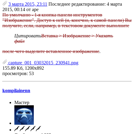
3 марта 2015, 23:11
Последнее редактирование
: 4 марта
2015, 00:14 от ape
По умолчаню - 1-я кнопка панели инструментов
"Изображение". Доступ к ней (и, конечно, к самой панели) Вы
получите, если, например, в текстовом документе выполните
Цитировать
Вставка > Изображение >
Указать
файл
после чего выделите вставленное изображение
.
capture_001_03032015_230941.png
155.89 Кб, 1200x892
просмотров: 53
kompilainenn
Мастер