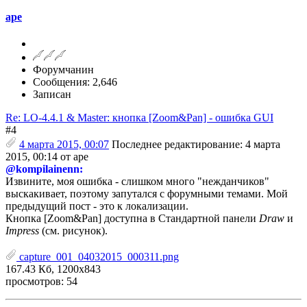
ape
Форумчанин
Сообщения: 2,646
Записан
Re: LO-4.4.1 & Master: кнопка [Zoom&Pan] - ошибка GUI
#4
4 марта 2015, 00:07
Последнее редактирование
: 4 марта
2015, 00:14 от ape
@kompilainenn:
Извините, моя ошибка - слишком много "нежданчиков"
выскакивает, поэтому запутался с форумными темами. Мой
предыдущий пост - это к локализации.
Кнопка [Zoom&Pan] доступна в Стандартной панели
Draw
и
Impress
(см. рисунок).
capture_001_04032015_000311.png
167.43 Кб, 1200x843
просмотров: 54