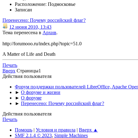
Расположение: Подмосковье
Записан
Перенесено: Почему российский флаг?
12 июня 2010, 13:43
Тема перенесена в
Архив
.
http://forumooo.ru/index.php?topic=51.0
A Matter of Life and Death
Печать
Вверх
Страницы
1
Действия пользователя
Форум поддержки пользователей LibreOffice, Apache Open
►
О форуме и жизни
►
О форуме
►
Перенесено: Почему российский флаг?
Действия пользователя
Печать
Помощь
|
Условия и правила
|
Вверх ▲
SMF 2.1.4 © 2023
,
Simple Machines