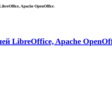
breOffice, Apache OpenOffice
.
й LibreOffice, Apache OpenOff