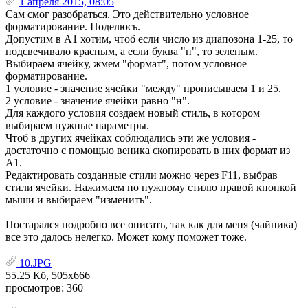
1 апреля 2015, 08:05
Сам смог разобраться. Это действительно условное
форматирование. Поделюсь.
Допустим в А1 хотим, чтоб если число из диапозона 1-25, то
подсвечивало красным, а если буква "н", то зеленым.
Выбираем ячейку, жмем "формат", потом условное
форматирование.
1 условие - значение ячейки "между" прописываем 1 и 25.
2 условие - значение ячейки равно "н".
Для каждого условия создаем новый стиль, в котором
выбираем нужные параметры.
Чтоб в других ячейках соблюдались эти же условия -
достаточно с помощью веника скопировать в них формат из
А1.
Редактировать созданные стили можно через F11, выбрав
стили ячейки. Нажимаем по нужному стилю правой кнопкой
мыши и выбираем "изменить".
Постарался подробно все описать, так как для меня (чайника)
все это далось нелегко. Может кому поможет тоже.
10.JPG
55.25 Кб, 505x666
просмотров: 360