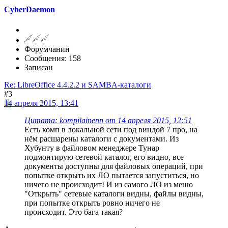
CyberDaemon
Форумчанин
Сообщения: 158
Записан
Re: LibreOffice 4.4.2.2 и SAMBA-каталоги
#3
14 апреля 2015, 13:41
Цитата: kompilainenn от 14 апреля 2015, 12:51
Есть комп в локальной сети под виндой 7 про, на
нём расшарены каталоги с документами. Из
Хубунту в файловом менеджере Тунар
подмонтирую сетевой каталог, его видно, все
документы доступны для файловых операций, при
попытке открыть их ЛО пытается запуститься, но
ничего не происходит! И из самого ЛО из меню
"Открыть" сетевые каталоги видны, файлы видны,
при попытке открыть ровно ничего не
происходит. Это бага такая?