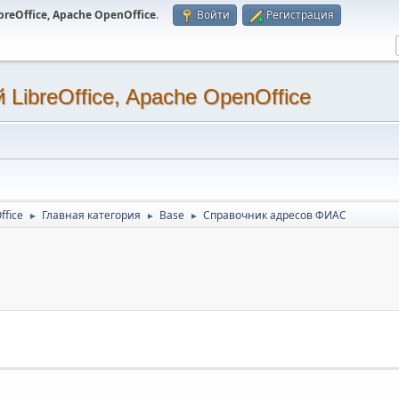
eOffice, Apache OpenOffice
.
Войти
Регистрация
LibreOffice, Apache OpenOffice
ffice
Главная категория
Base
Справочник адресов ФИАС
►
►
►