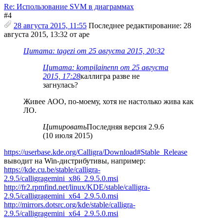
Re: Использование SVM в диаграммах
#4
28 августа 2015, 11:55
Последнее редактирование
: 28
августа 2015, 13:32 от ape
Цитата: tagezi от 25 августа 2015, 20:32
Цитата: kompilainenn от 25 августа
2015, 17:28
каллигра разве не
загнулась?
Живее АОО, по-моему, хотя не настолько жива как
ЛО.
Цитировать
Последняя версия 2.9.6
(10 июля 2015)
https://userbase.kde.org/Calligra/Download#Stable_Release
выводит на Win-дистрибутивы, например:
https://kde.cu.be/stable/calligra-
2.9.5/calligragemini_x86_2.9.5.0.msi
http://fr2.rpmfind.net/linux/KDE/stable/calligra-
2.9.5/calligragemini_x64_2.9.5.0.msi
http://mirrors.dotsrc.org/kde/stable/calligra-
2.9.5/calligragemini_x64_2.9.5.0.msi