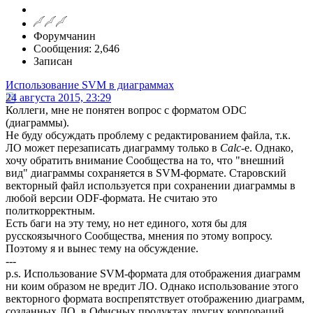
Форумчанин
Сообщения: 2,646
Записан
Использование SVM в диаграммах
24 августа 2015, 23:29
Коллеги, мне не понятен вопрос с форматом ODC
(диаграммы).
Не буду обсуждать проблему с редактированием файла, т.к.
ЛО может перезаписать диаграмму только в
Calc
-е. Однако,
хочу обратить внимание Сообщества на то, что "внешний
вид" диаграммы сохраняется в SVM-формате. Старовский
векторный файл используется при сохранении диаграммы в
любой версии ODF-формата. Не считаю это
политкорректным.
Есть баги на эту тему, но нет единого, хотя бы для
русскоязычного Сообщества, мнения по этому вопросу.
Поэтому я и вынес тему на обсуждение.
---
p.s. Использование SVM-формата для отображения диаграмм
ни коим образом не вредит ЛО. Однако использование этого
векторного формата воспрепятствует отображению диаграмм,
созданных ЛО, в Офисных продуктах других корпораций.