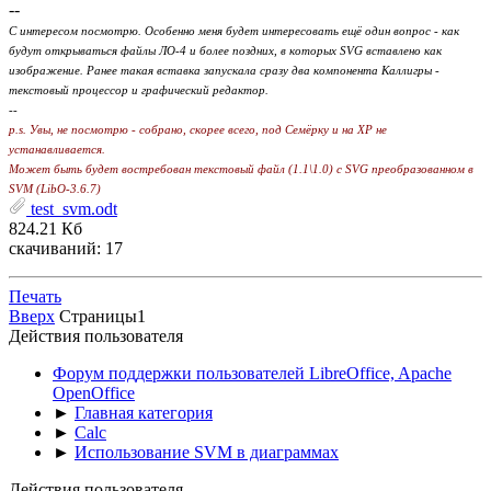
--
С интересом посмотрю. Особенно меня будет интересовать ещё один вопрос - как
будут открываться файлы ЛО-4 и более поздних, в которых SVG вставлено как
изображение. Ранее такая вставка запускала сразу два компонента Каллигры -
текстовый процессор и графический редактор.
--
p.s. Увы, не посмотрю - собрано, скорее всего, под Семёрку и на ХР не
устанавливается.
Может быть будет востребован текстовый файл (1.1\1.0) с SVG преобразованном в
SVM (LibO-3.6.7)
test_svm.odt
824.21 Кб
скачиваний: 17
Печать
Вверх
Страницы
1
Действия пользователя
Форум поддержки пользователей LibreOffice, Apache
OpenOffice
►
Главная категория
►
Calc
►
Использование SVM в диаграммах
Действия пользователя