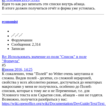
Идея то как раз запихать эти списки внутрь абзаца.
В итоге должен получиться отчёт и форма уже устоялась.
economist
Форумчанин
Сообщения: 2,314
Записан
Re: Использовать значение из поля "Список" в поле
"Формула"
#5
8 июня 2016, 14:25
К сожалению, тема "Полей" во Writer очень запутанна и
сложна. Видов полей - десятки, со сложной иерархией,
свойства у всех абсолютно разные, достучаться до некоторых
макросоами у меня не получилось, особенно до Полей-
списков, которые к тому же и не Переменные, т.е. для
Условного текста или Скрытия слов, абзацев - они не годятся.
Возможно, получится разобраться у вас:
https://wiki.openoffice.org/wiki/Documentation/DevGuide/Text/Text_