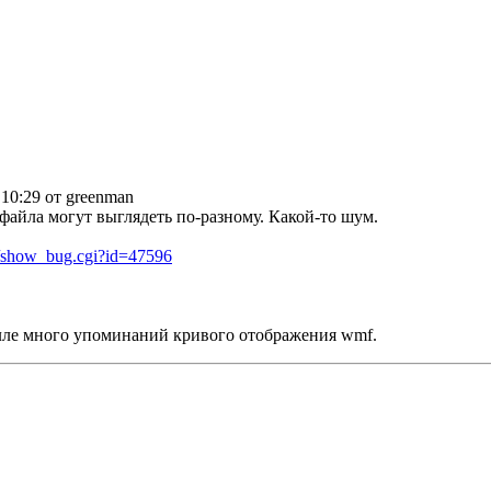
 10:29 от greenman
файла могут выглядеть по-разному. Какой-то шум.
g/show_bug.cgi?id=47596
илле много упоминаний кривого отображения wmf.