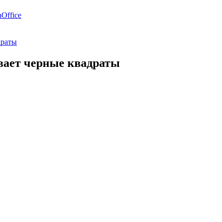
Office
драты
ывает черные квадраты