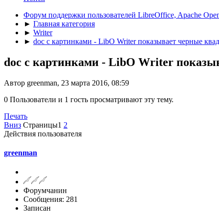
Форум поддержки пользователей LibreOffice, Apache Open
►
Главная категория
►
Writer
►
doc с картинками - LibO Writer показывает черные ква
doc с картинками - LibO Writer показ
Автор greenman, 23 марта 2016, 08:59
0 Пользователи и 1 гость просматривают эту тему.
Печать
Вниз
Страницы
1
2
Действия пользователя
greenman
Форумчанин
Сообщения: 281
Записан