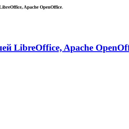
breOffice, Apache OpenOffice
.
й LibreOffice, Apache OpenOff