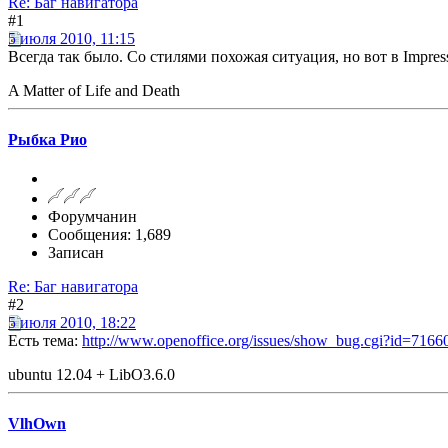
Re: Баг навигатора
#1
5 июля 2010, 11:15
Всегда так было. Со стилями похожая ситуация, но вот в Impres
A Matter of Life and Death
Рыбка Рио
Форумчанин
Сообщения: 1,689
Записан
Re: Баг навигатора
#2
5 июля 2010, 18:22
Есть тема:
http://www.openoffice.org/issues/show_bug.cgi?id=7166
ubuntu 12.04 + LibO3.6.0
VlhOwn