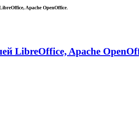
breOffice, Apache OpenOffice
.
й LibreOffice, Apache OpenOff