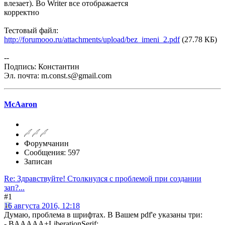
влезает). Во Writer все отображается
корректно
Тестовый файл:
http://forumooo.ru/attachments/upload/bez_imeni_2.pdf
(27.78 КБ)
--
Подпись: Константин
Эл. почта: m.const.s@gmail.com
McAaron
Форумчанин
Сообщения: 597
Записан
Re: Здравствуйте! Столкнулся с проблемой при создании
зап?...
#1
16 августа 2016, 12:18
Думаю, проблема в шрифтах. В Вашем pdf'е указаны три:
- BAAAAA+LiberationSerif;