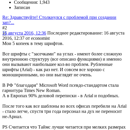
Сообщения: 1,943
Записан
Re: Здравствуйте! Столкнулся с проблемой при создании
зап?...
#2
16 августа 2016, 12:36
Последнее редактирование
: 16 августа
2016, 12:37 от economist
Мои 5 копеек в тему шрифтов.
Все шрифты с "засечками" на углах - имеют более сложную
внутреннюю структуру (все описано функциями) и именно
они вызывают наибольшее кол-во проблем. Рубленные
шрифты (Arial) - как раз нет. И совсем все хорошо с
моноширинными, но они выглядят не очень.
В РФ "благодаря" Microsoft Word псевдо-стандартом стала
гарнитура Times New Roman.
А в Европах 90% деловой переписки - в Arial и подобных.
После того как все шаблоны во всех офисах перебили на Arial
- стало легче, спустя три года персонал на дух не переносит
не-Ариал.
PS Считается что Таймс лучше читается при мелких размерах