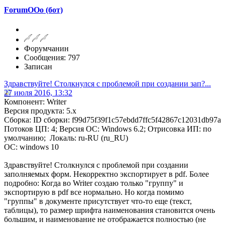
ForumOOo (бот)
Форумчанин
Сообщения: 797
Записан
Здравствуйте! Столкнулся с проблемой при создании зап?...
27 июля 2016, 13:32
Компонент: Writer
Версия продукта: 5.x
Сборка: ID сборки: f99d75f39f1c57ebdd7ffc5f42867c12031db97a
Потоков ЦП: 4; Версия ОС: Windows 6.2; Отрисовка ИП: по
умолчанию; Локаль: ru-RU (ru_RU)
ОС: windows 10
Здравствуйте! Столкнулся с проблемой при создании
заполняемых форм. Некорректно экспортирует в pdf. Более
подробно: Когда во Writer создаю только "группу" и
экспортирую в pdf все нормально. Но когда помимо
"группы" в документе присутствует что-то еще (текст,
таблицы), то размер шрифта наименования становится очень
большим, и наименование не отображается полностью (не