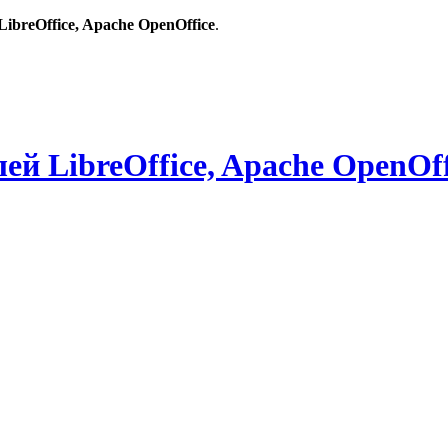
breOffice, Apache OpenOffice
.
й LibreOffice, Apache OpenOff