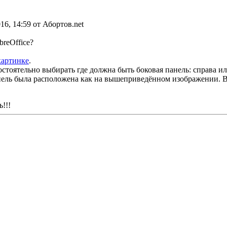
016, 14:59 от Абортов.net
breOffice?
картинке
.
стоятельно выбирать где должна быть боковая панель: справа ил
ель была расположена как на вышеприведённом изображении. Во
!!!