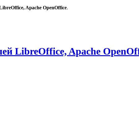
breOffice, Apache OpenOffice
.
й LibreOffice, Apache OpenOff