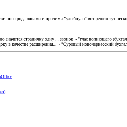
зличного рода ляпами и прочими "улыбнуло" вот решил тут неско
ю значится страничку одну ... звонок - "глас вопиющего (бухга
удоку в качестве расширения.... - "Суровый новочеркасский бухга
Office
ко)