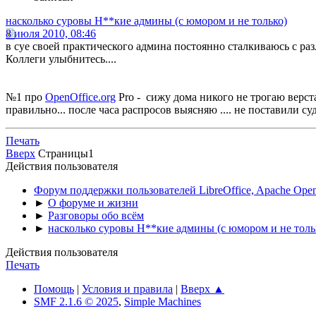
насколько суровы Н**кие админы (с юмором и не только)
8 июля 2010, 08:46
в суе своей практического админа постоянно сталкиваюсь с ра
Коллеги улыбнитесь....
№1 про
OpenOffice.org
Pro - сижу дома никого не трогаю верста
правильно... после часа распросов выясняю .... не поставили с
Печать
Вверх
Страницы
1
Действия пользователя
Форум поддержки пользователей LibreOffice, Apache Open
►
О форуме и жизни
►
Разговоры обо всём
►
насколько суровы Н**кие админы (с юмором и не толь
Действия пользователя
Печать
Помощь
|
Условия и правила
|
Вверх ▲
SMF 2.1.6 © 2025
,
Simple Machines