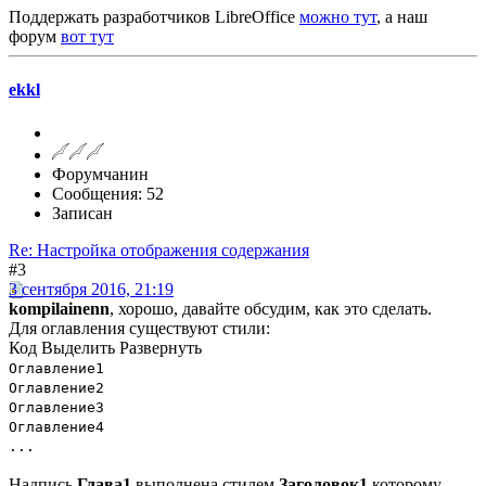
Поддержать разработчиков LibreOffice
можно тут
, а наш
форум
вот тут
ekkl
Форумчанин
Сообщения: 52
Записан
Re: Настройка отображения содержания
#3
3 сентября 2016, 21:19
kompilainenn
, хорошо, давайте обсудим, как это сделать.
Для оглавления существуют стили:
Код
Выделить
Развернуть
Оглавление1
Оглавление2
Оглавление3
Оглавление4
...
Надпись
Глава1
выполнена стилем
Заголовок1
которому