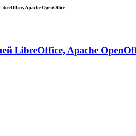
breOffice, Apache OpenOffice
.
й LibreOffice, Apache OpenOff