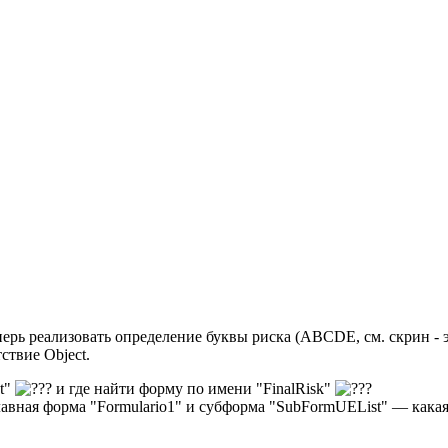
ерь реализовать определение буквы риска (ABCDE, см. скрин - э
ствие Object.
nt"
и где найти форму по имени "FinalRisk"
авная форма "Formulario1" и субформа "SubFormUEList" — какая 