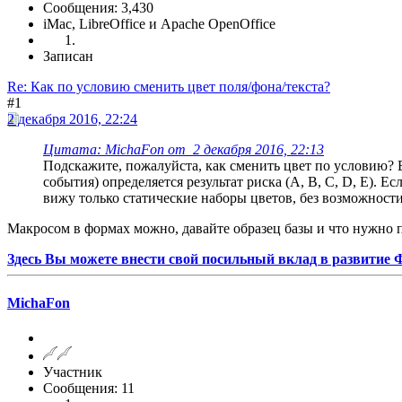
Сообщения: 3,430
iMac, LibreOffice и Apache OpenOffice
Записан
Re: Как по условию сменить цвет поля/фона/текста?
#1
2 декабря 2016, 22:24
Цитата: MichaFon от 2 декабря 2016, 22:13
Подскажите, пожалуйста, как сменить цвет по условию? 
события) определяется результат риска (A, B, C, D, E). 
вижу только статические наборы цветов, без возможност
Макросом в формах можно, давайте образец базы и что нужно 
Здесь Вы можете внести свой посильный вклад в развитие
MichaFon
Участник
Сообщения: 11