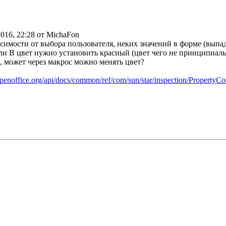
2016, 22:28 от MichaFon
симости от выбора пользователя, неких значений в форме (выпа
 или B цвет нужно установить красный (цвет чего не принципиальн
, может через макрос можно менять цвет?
penoffice.org/api/docs/common/ref/com/sun/star/inspection/PropertyC