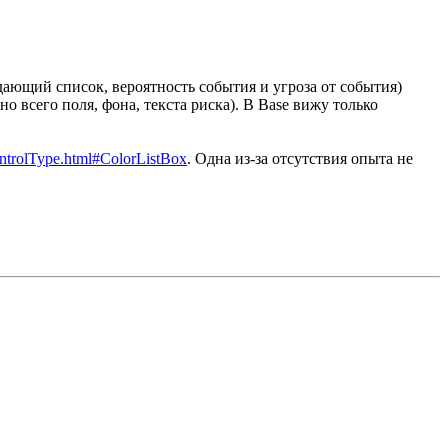
дающий список, вероятность события и угроза от события)
о всего поля, фона, текста риска). В Base вижу только
ontrolType.html#ColorListBox
. Одна из-за отсутствия опыта не