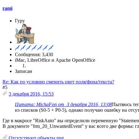
rami
Гуру
Сообщения: 3,430
iMac, LibreOffice и Apache OpenOffice
Записан
Re: Как по условию сменить цвет поля/фона/текста?
#5
3 декабря 2016, 15:53
Цитата: MichaFon от 3 декабря 2016, 13:08
Пытяюсь теп
из списков (S0-5 + P0-5), однако получаю ошибку на отсут
Где в макросе "RiskAuto" вы определили переменную "Stateme
В документе "frm_20_UnwantedEvent" у вас всего две формы: гл
Отсутствуют объекты.png