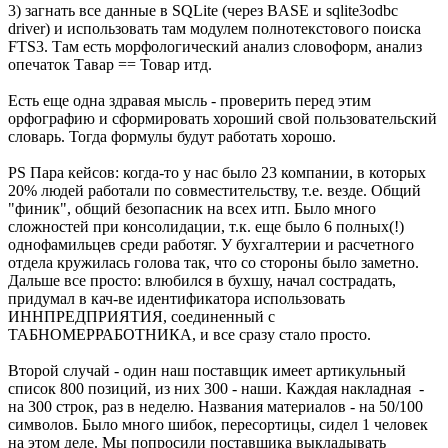
3) загнать все данные в SQLite (через BASE и sqlite3odbc
driver) и использовать там модулем полнотекстового поиска
FTS3. Там есть морфологический анализ словоформ, анализ
опечаток Тавар == Товар итд.
Есть еще одна здравая мысль - проверить перед этим
орфографию и сформировать хороший свой пользовательский
словарь. Тогда формулы будут работать хорошо.
PS Пара кейсов: когда-то у нас было 23 компании, в которых
20% людей работали по совместительству, т.е. везде. Общий
"финик", общий безопасник на всех итп. Было много
сложностей при консолидации, т.к. еще было 6 полных(!)
однофамильцев среди работяг. У бухгалтерии и расчетного
отдела кружилась голова так, что со стороны было заметно.
Дальше все просто: влюбился в бухшу, начал сострадать,
придумал в кач-ве идентификатора использовать
ИННПРЕДПРИЯТИЯ, соединенный с
ТАБНОМЕРРАБОТНИКА, и все сразу стало просто.
Второй случай - один наш поставщик имеет артикульный
список 800 позиций, из них 300 - наши. Каждая накладная -
на 300 строк, раз в неделю. Названия материалов - на 50/100
символов. Было много шибок, пересортицы, сидел 1 человек
на этом деле. Мы попросили поставщика выкладывать