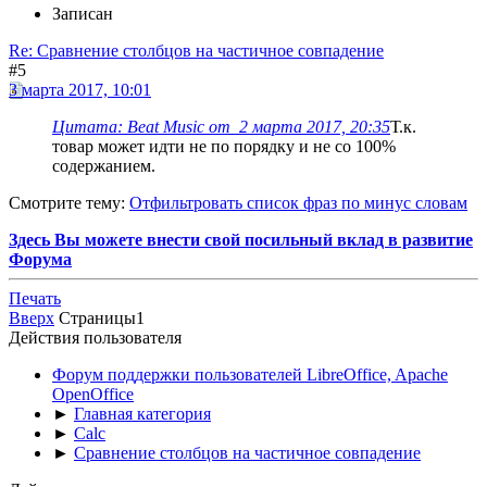
Записан
Re: Сравнение столбцов на частичное совпадение
#5
3 марта 2017, 10:01
Цитата: Beat Music от 2 марта 2017, 20:35
Т.к.
товар может идти не по порядку и не со 100%
содержанием.
Смотрите тему:
Отфильтровать список фраз по минус словам
Здесь Вы можете внести свой посильный вклад в развитие
Форума
Печать
Вверх
Страницы
1
Действия пользователя
Форум поддержки пользователей LibreOffice, Apache
OpenOffice
►
Главная категория
►
Calc
►
Сравнение столбцов на частичное совпадение