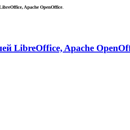
breOffice, Apache OpenOffice
.
й LibreOffice, Apache OpenOff