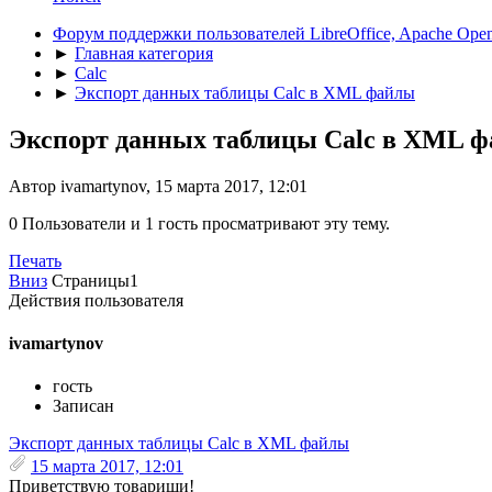
Форум поддержки пользователей LibreOffice, Apache Open
►
Главная категория
►
Calc
►
Экспорт данных таблицы Calc в XML файлы
Экспорт данных таблицы Calc в XML 
Автор ivamartynov, 15 марта 2017, 12:01
0 Пользователи и 1 гость просматривают эту тему.
Печать
Вниз
Страницы
1
Действия пользователя
ivamartynov
гость
Записан
Экспорт данных таблицы Calc в XML файлы
15 марта 2017, 12:01
Приветствую товарищи!