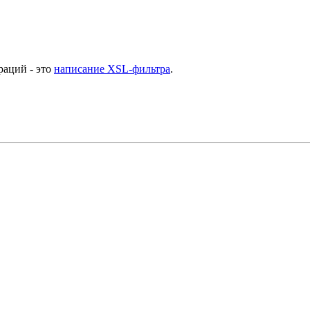
раций - это
написание XSL-фильтра
.