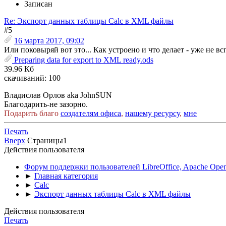
Записан
Re: Экспорт данных таблицы Calc в XML файлы
#5
16 марта 2017, 09:02
Или поковыряй вот это... Как устроено и что делает - уже не в
Preparing data for export to XML ready.ods
39.96 Кб
скачиваний: 100
Владислав Орлов aka JohnSUN
Благодарить-не зазорно.
Подарить благо
создателям офиса
,
нашему ресурсу
,
мне
Печать
Вверх
Страницы
1
Действия пользователя
Форум поддержки пользователей LibreOffice, Apache Open
►
Главная категория
►
Calc
►
Экспорт данных таблицы Calc в XML файлы
Действия пользователя
Печать